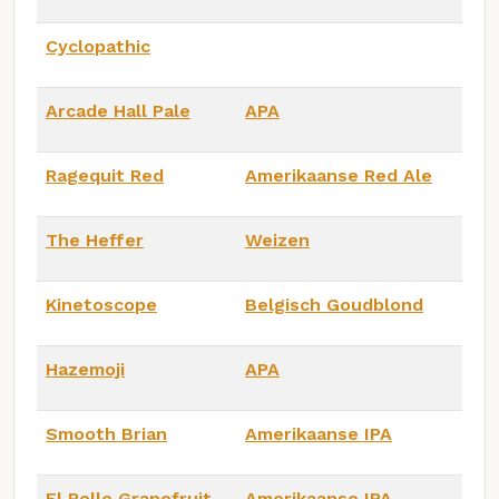
Cyclopathic
Arcade Hall Pale
APA
Ragequit Red
Amerikaanse Red Ale
The Heffer
Weizen
Kinetoscope
Belgisch Goudblond
Hazemoji
APA
Smooth Brian
Amerikaanse IPA
El Rollo Grapefruit
Amerikaanse IPA