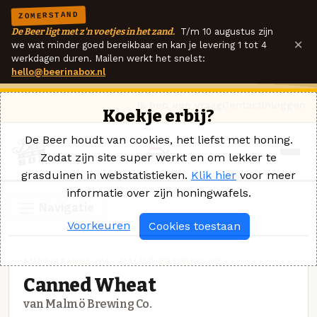
ZOMERSTAND
De Beer ligt met z'n voetjes in het zand.
T/m 10 augustus zijn
×
we wat minder goed bereikbaar en kan je levering 1 tot 4
werkdagen duren. Mailen werkt het snelst:
hello@beerinabox.nl
Ik heb een vraag
Contact
Inloggen
Koekje erbij?
De Beer houdt van cookies, het liefst met honing.
Zodat zijn site super werkt en om lekker te
grasduinen in webstatistieken.
Klik hier
voor meer
informatie over zijn honingwafels.
Navigatie
Voorkeuren
Cookies toestaan
AMERIKAANSE IPA · MALMÖ BREWING CO.
Canned Wheat
van Malmö Brewing Co.