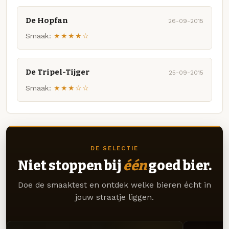
De Hopfan
26-09-2015
Smaak:
★★★★☆
De Tripel-Tijger
25-09-2015
Smaak:
★★★☆☆
DE SELECTIE
Niet stoppen bij
één
goed bier.
Doe de smaaktest en ontdek welke bieren écht in
jouw straatje liggen.