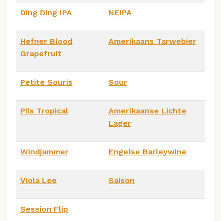
Ding Ding IPA
NEIPA
Hefner Blood
Amerikaans Tarwebier
Grapefruit
Petite Souris
Sour
Pils Tropical
Amerikaanse Lichte
Lager
Windjammer
Engelse Barleywine
Viola Lee
Saison
Session Flip