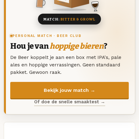
8 BIEREN
MATCH:
BITTER & GROWL
PERSONAL MATCH · BEER CLUB
Hou je van
hoppige bieren
?
De Beer koppelt je aan een box met IPA's, pale
ales en hoppige verrassingen. Geen standaard
pakket. Gewoon raak.
Bekijk jouw match →
Of doe de snelle smaaktest →