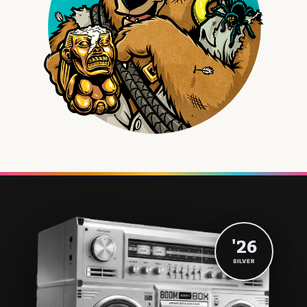
'26
SILVER