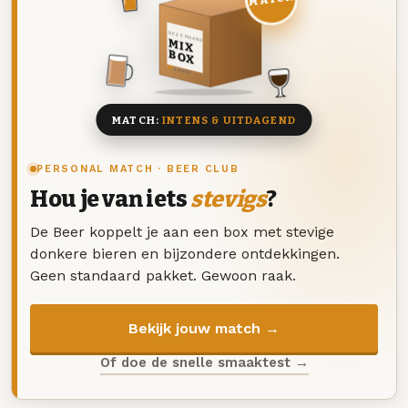
DEZE MAAND
MIX
BOX
8 BIEREN
MATCH:
INTENS & UITDAGEND
PERSONAL MATCH · BEER CLUB
Hou je van iets
stevigs
?
De Beer koppelt je aan een box met stevige
donkere bieren en bijzondere ontdekkingen.
Geen standaard pakket. Gewoon raak.
Bekijk jouw match →
Of doe de snelle smaaktest →