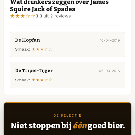
Wat drinkers zeggen over James
Squire Jack of Spades
★★★☆☆
3.3
uit 2 reviews
De Hopfan
10-04-2019
Smaak:
★★★☆☆
De Tripel-Tijger
06-03-2018
Smaak:
★★★☆☆
DE SELECTIE
Niet stoppen bij
één
goed bier.