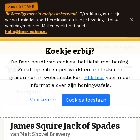
ZOMERSTAND
De Beer ligt met z'n voetjes in het zand.
T/m 10 augustus zijn
×
we wat minder goed bereikbaar en kan je levering 1 tot 4
werkdagen duren. Mailen werkt het snelst:
hello@beerinabox.nl
Ik heb een vraag
Contact
Inloggen
Koekje erbij?
De Beer houdt van cookies, het liefst met honing.
Zodat zijn site super werkt en om lekker te
grasduinen in webstatistieken.
Klik hier
voor meer
informatie over zijn honingwafels.
Navigatie
Voorkeuren
Cookies toestaan
ENGELSE PORTER · MALT SHOVEL BREWERY
James Squire Jack of Spades
van Malt Shovel Brewery