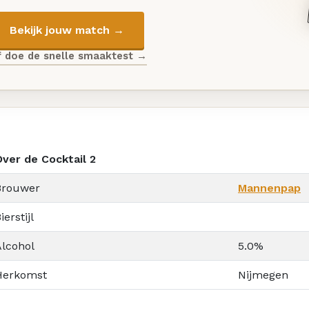
Bekijk jouw match →
f doe de snelle smaaktest →
Over de Cocktail 2
Brouwer
Mannenpap
ierstijl
Alcohol
5.0%
Herkomst
Nijmegen