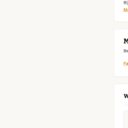
Bi
M
M
Be
F
W