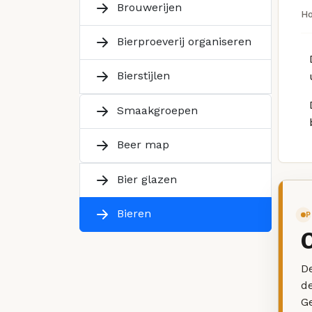
Brouwerijen
H
Bierproeverij organiseren
Bierstijlen
Smaakgroepen
Beer map
Bier glazen
Bieren
P
De
d
G