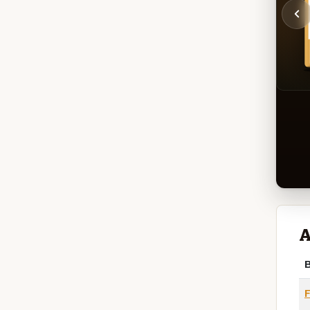
A
B
F