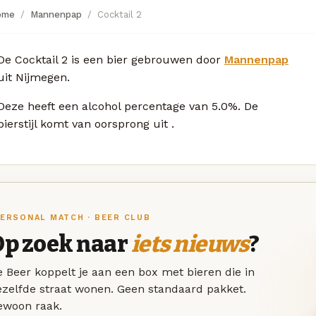
ome
Mannenpap
Cocktail 2
De Cocktail 2 is een bier gebrouwen door
Mannenpap
uit Nijmegen.
Deze
heeft een alcohol percentage van 5.0%. De
bierstijl komt van oorsprong uit
.
ERSONAL MATCH · BEER CLUB
Op zoek naar
iets nieuws
?
 Beer koppelt je aan een box met bieren die in
ezelfde straat wonen. Geen standaard pakket.
ewoon raak.