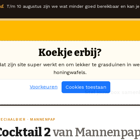
d.
T/m 10 augustus zijn we wat minder goed bereikbaar en kan je 
Koekje erbij?
dat zijn site super werkt en om lekker te grasduinen in we
honingwafels.
Voorkeuren
Cookies toestaan
Stel jouw box samen
PECIAALBIER · MANNENPAP
Cocktail 2
van Mannenpa