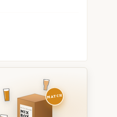
MATCH
DEZE MAAND
MIX
BOX