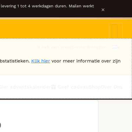
levering 1 tot 4 werkdagen duren. Mailen werkt
×
Ik heb een vraag
Contact
Inloggen
bstatistieken.
Klik hier
voor meer informatie over zijn
Bier adventskalender
Geef cadeau
Shop
Over Ons
p