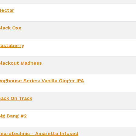
Nectar
Black Oxx
Rastaberry
Blackout Madness
Doghouse Series: Vanilla Ginger IPA
Back On Track
Big Bang #2
Pearotechnic - Amaretto Infused