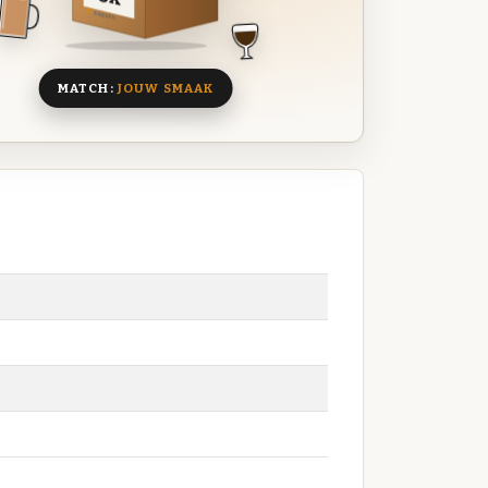
8 BIEREN
MATCH:
JOUW SMAAK