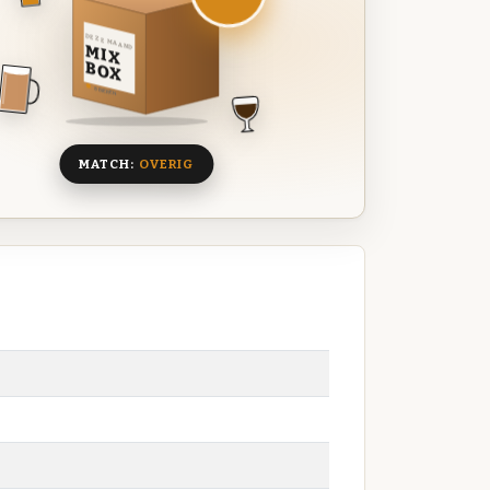
DEZE MAAND
MIX
BOX
8 BIEREN
MATCH:
OVERIG