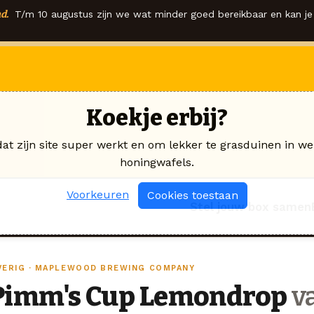
d.
T/m 10 augustus zijn we wat minder goed bereikbaar en kan je 
Koekje erbij?
dat zijn site super werkt en om lekker te grasduinen in we
honingwafels.
Voorkeuren
Cookies toestaan
Stel jouw box samen
VERIG · MAPLEWOOD BREWING COMPANY
Pimm's Cup Lemondrop
v