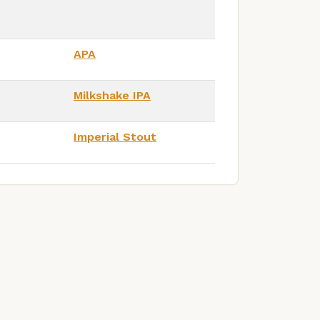
APA
Milkshake IPA
Imperial Stout