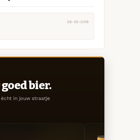
06-05-2016
goed bier.
écht in jouw straatje