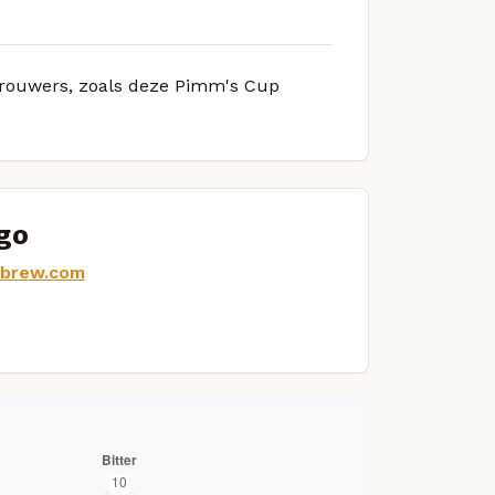
 brouwers, zoals deze Pimm's Cup
go
dbrew.com