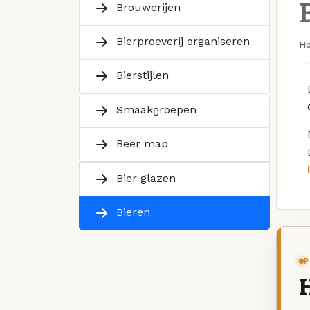
Brouwerijen
Bierproeverij organiseren
H
Bierstijlen
Smaakgroepen
Beer map
Bier glazen
Bieren
P