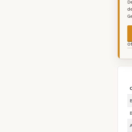
De
d
G
O
B