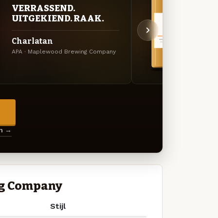
BITT
VERRASSEND.
EXP
UITGEKIEND. RAAK.
Mr. 
Charlatan
Milksh
APA · Maplewood Brewing Company
Compa
→
en →
ng Company
Stijl