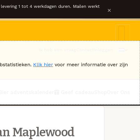
levering 1 tot 4 werkdagen duren. Mailen werkt
×
Ik heb een vraag
Contact
Inloggen
bstatistieken.
Klik hier
voor meer informatie over zijn
Bier adventskalender
Geef cadeau
Shop
Over Ons
an Maplewood