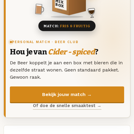
MIX
BOX
8 BIEREN
MATCH:
FRIS & FRUITIG
PERSONAL MATCH · BEER CLUB
Hou je van
Cider - spiced
?
De Beer koppelt je aan een box met bieren die in
dezelfde straat wonen. Geen standaard pakket.
Gewoon raak.
Bekijk jouw match →
Of doe de snelle smaaktest →