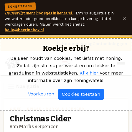
ZOMERSTAND
De Beer ligt met z'n voetjes in het zand.
T/m 10 augustus zijn
×
we wat minder goed bereikbaar en kan je levering 1 tot 4
werkdagen duren. Mailen werkt het snelst:
hello@beerinabox.nl
Ik heb een vraag
Contact
Inloggen
Koekje erbij?
De Beer houdt van cookies, het liefst met honing.
Zodat zijn site super werkt en om lekker te
grasduinen in webstatistieken.
Klik hier
voor meer
informatie over zijn honingwafels.
Navigatie
Voorkeuren
Cookies toestaan
CIDER - SPICED · MARKS & SPENCER
Christmas Cider
van Marks & Spencer