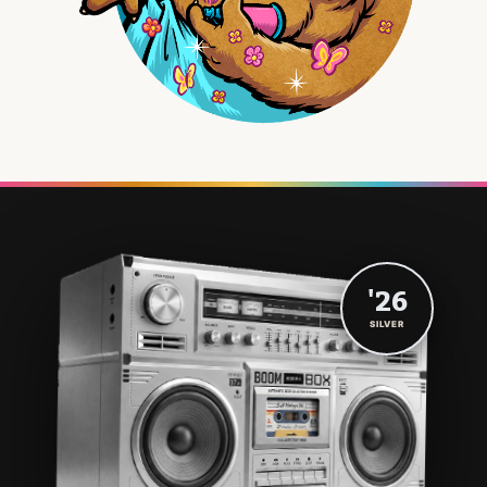
'26
SILVER