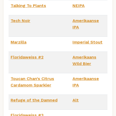
Talking To Plants
NEIPA
Tech Noir
Amerikaanse
IPA
Marzilla
Imperial Stout
Floridaweiss #2
Amerikaans
Wild Bier
Toucan Chan’s Citrus
Amerikaanse
Cardamom Sparkler
IPA
Refuge of the Damned
Alt
Floridaweiss #3