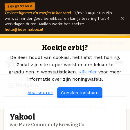
ZOMERSTAND
De Beer ligt met z'n voetjes in het zand.
T/m 10 augustus zijn
×
we wat minder goed bereikbaar en kan je levering 1 tot 4
werkdagen duren. Mailen werkt het snelst:
hello@beerinabox.nl
Ik heb een vraag
Contact
Inloggen
Koekje erbij?
De Beer houdt van cookies, het liefst met honing.
Zodat zijn site super werkt en om lekker te
grasduinen in webstatistieken.
Klik hier
voor meer
informatie over zijn honingwafels.
Navigatie
Voorkeuren
Cookies toestaan
SPECIAALBIER · MARZ COMMUNITY BREWING CO.
Yakool
van Marz Community Brewing Co.