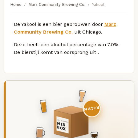
Home
Marz Community Brewing Co.
Yakool
De Yakool is een bier gebrouwen door
Marz
Community Brewing Co.
uit Chicago.
Deze
heeft een alcohol percentage van 7.0%.
De bierstijl komt van oorsprong uit
.
MATCH
DEZE MAAND
MIX
BOX
8 BIEREN