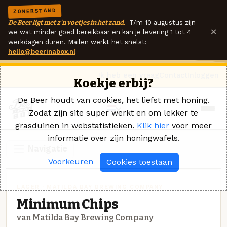
ZOMERSTAND
De Beer ligt met z'n voetjes in het zand.
T/m 10 augustus zijn
×
we wat minder goed bereikbaar en kan je levering 1 tot 4
werkdagen duren. Mailen werkt het snelst:
hello@beerinabox.nl
Ik heb een vraag
Contact
Inloggen
Koekje erbij?
De Beer houdt van cookies, het liefst met honing.
Zodat zijn site super werkt en om lekker te
grasduinen in webstatistieken.
Klik hier
voor meer
informatie over zijn honingwafels.
Navigatie
Voorkeuren
Cookies toestaan
LAGER · MATILDA BAY BREWING COMPANY
Minimum Chips
van Matilda Bay Brewing Company