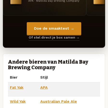
APA · Matilda Bay Brewing Company
Doe de smaaktest →
Of stel direct je box samen →
Andere bieren van Matilda Bay
Brewing Company
Bier
Stijl
Fat Yak
APA
Wild Yak
Australian Pale Ale