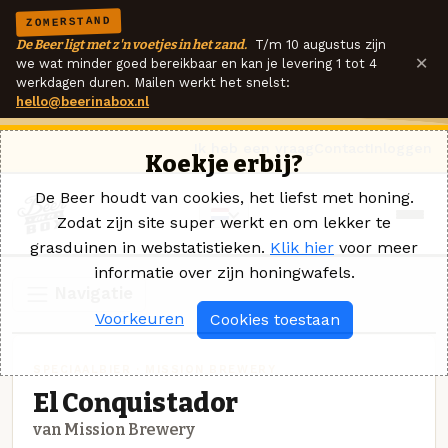
ZOMERSTAND
De Beer ligt met z'n voetjes in het zand.
T/m 10 augustus zijn
×
we wat minder goed bereikbaar en kan je levering 1 tot 4
werkdagen duren. Mailen werkt het snelst:
hello@beerinabox.nl
Ik heb een vraag
Contact
Inloggen
Koekje erbij?
De Beer houdt van cookies, het liefst met honing.
Zodat zijn site super werkt en om lekker te
grasduinen in webstatistieken.
Klik hier
voor meer
informatie over zijn honingwafels.
Navigatie
Voorkeuren
Cookies toestaan
SPECIAALBIER · MISSION BREWERY
El Conquistador
van Mission Brewery