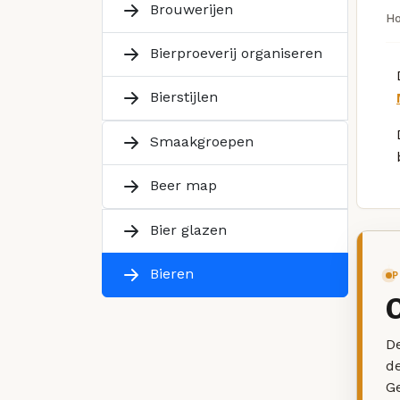
Brouwerijen
H
Bierproeverij organiseren
Bierstijlen
Smaakgroepen
Beer map
Bier glazen
Bieren
P
De
d
G