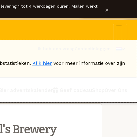
levering 1 tot 4 werkdagen duren. Mailen werkt
×
Ik heb een vraag
Contact
Inloggen
bstatistieken.
Klik hier
voor meer informatie over zijn
Bier adventskalender
Geef cadeau
Shop
Over Ons
l's Brewery