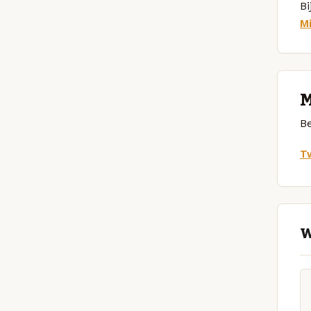
Bi
M
M
Be
Tw
W