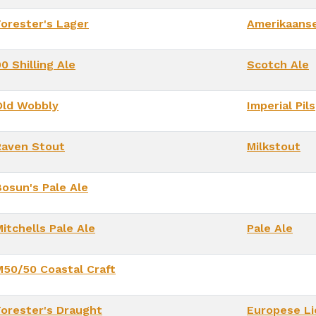
Forester's Lager
Amerikaanse
0 Shilling Ale
Scotch Ale
Old Wobbly
Imperial Pils
Raven Stout
Milkstout
Bosun's Pale Ale
itchells Pale Ale
Pale Ale
M50/50 Coastal Craft
Forester's Draught
Europese Li