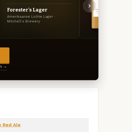
Forester's Lager
90 S
Amerikaanse Lichte Lager ·
Scotch
Mitchell's Brewery
→
en →
 Red Ale