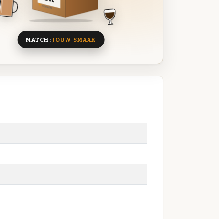
8 BIEREN
MATCH:
JOUW SMAAK