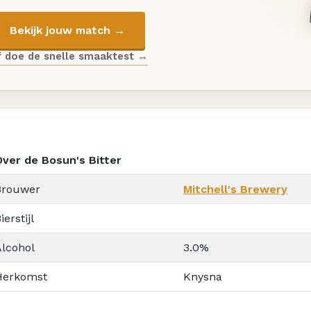
Bekijk jouw match →
f doe de snelle smaaktest →
Over de Bosun's Bitter
Brouwer
Mitchell's Brewery
ierstijl
Alcohol
3.0%
Herkomst
Knysna