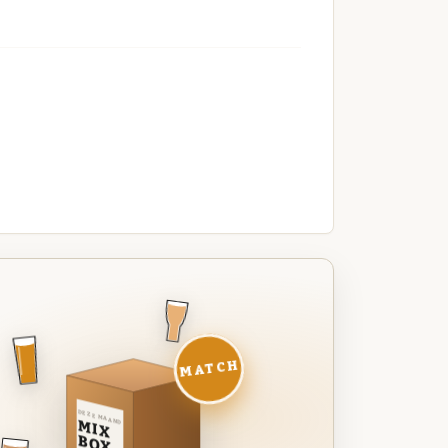
MATCH
DEZE MAAND
MIX
BOX