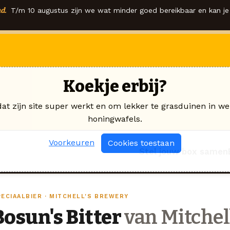
d.
T/m 10 augustus zijn we wat minder goed bereikbaar en kan je 
Koekje erbij?
dat zijn site super werkt en om lekker te grasduinen in we
honingwafels.
Voorkeuren
Cookies toestaan
Stel jouw box samen
PECIAALBIER · MITCHELL'S BREWERY
Bosun's Bitter
van Mitchel