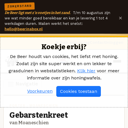
ZOMERSTAND
De Beer ligt met z'n voetjes in het zand.
T/m 10 augustus zijn
×
we wat minder goed bereikbaar en kan je levering 1 tot 4
werkdagen duren. Mailen werkt het snelst:
hello@beerinabox.nl
Ik heb een vraag
Contact
Inloggen
Koekje erbij?
De Beer houdt van cookies, het liefst met honing.
Zodat zijn site super werkt en om lekker te
grasduinen in webstatistieken.
Klik hier
voor meer
informatie over zijn honingwafels.
Navigatie
Voorkeuren
Cookies toestaan
PORTER · MOANESCHIEN
Gebarstenkreet
van Moaneschien