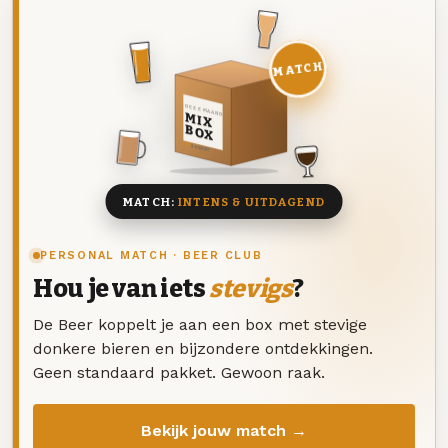
MATCH
DEZE MAAND
MIX
BOX
8 BIEREN
MATCH:
INTENS & UITDAGEND
PERSONAL MATCH · BEER CLUB
Hou je van iets
stevigs
?
De Beer koppelt je aan een box met stevige
donkere bieren en bijzondere ontdekkingen.
Geen standaard pakket. Gewoon raak.
Bekijk jouw match →