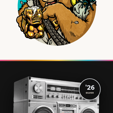
'26
SILVER