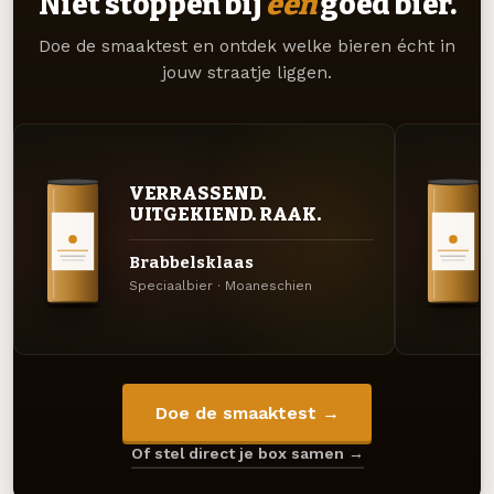
Niet stoppen bij
één
goed bier.
Doe de smaaktest en ontdek welke bieren écht in
jouw straatje liggen.
VERRASSEND.
UITGEKIEND. RAAK.
Brabbelsklaas
Speciaalbier · Moaneschien
Doe de smaaktest →
Of stel direct je box samen →