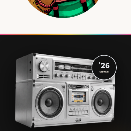
'26
SILVER