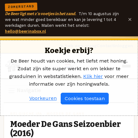
ZOMERSTAND
De Beer ligt met z'n voetjes in het zand.
T/m 10 augustus zijn
×
we wat minder goed bereikbaar en kan je levering 1 tot 4
werkdagen duren. Mailen werkt het snelst:
hello@beerinabox.nl
Ik heb een vraag
Contact
Inloggen
Koekje erbij?
De Beer houdt van cookies, het liefst met honing.
Zodat zijn site super werkt en om lekker te
grasduinen in webstatistieken.
Klik hier
voor meer
informatie over zijn honingwafels.
Navigatie
Voorkeuren
Cookies toestaan
BELGISCHE IPA · MOEDER DE GANS
Moeder De Gans Seizoenbier
(2016)