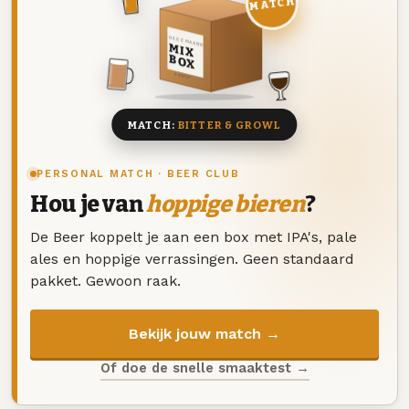
MATCH
DEZE MAAND
MIX
BOX
8 BIEREN
MATCH:
BITTER & GROWL
PERSONAL MATCH · BEER CLUB
Hou je van
hoppige bieren
?
De Beer koppelt je aan een box met IPA's, pale
ales en hoppige verrassingen. Geen standaard
pakket. Gewoon raak.
Bekijk jouw match →
Of doe de snelle smaaktest →