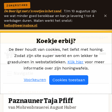
ZOMERSTAND
De Beer ligt met z'n voetjes in het zand.
T/m 10 augustus zijn
×
we wat minder goed bereikbaar en kan je levering 1 tot 4
werkdagen duren. Mailen werkt het snelst:
hello@beerinabox.nl
Ik heb een vraag
Contact
Inloggen
Koekje erbij?
De Beer houdt van cookies, het liefst met honing.
Zodat zijn site super werkt en om lekker te
grasduinen in webstatistieken.
Klik hier
voor meer
informatie over zijn honingwafels.
Navigatie
Voorkeuren
Cookies toestaan
PILS · MOHRENBRAUEREI AUGUST HUBER
Paznauner Taja Pfiff
van Mohrenbrauerei August Huber