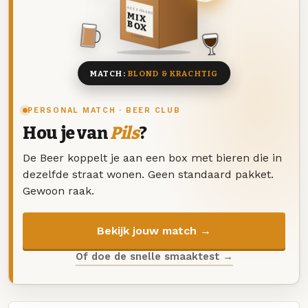
DEZE MAAND
MIX
BOX
8 BIEREN
MATCH:
BLOND & KRACHTIG
PERSONAL MATCH · BEER CLUB
Hou je van
Pils
?
De Beer koppelt je aan een box met bieren die in
dezelfde straat wonen. Geen standaard pakket.
Gewoon raak.
Bekijk jouw match →
Of doe de snelle smaaktest →