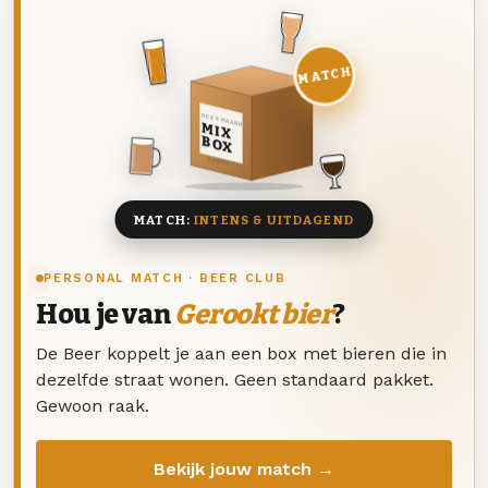
MATCH
DEZE MAAND
MIX
BOX
8 BIEREN
MATCH:
INTENS & UITDAGEND
PERSONAL MATCH · BEER CLUB
Hou je van
Gerookt bier
?
De Beer koppelt je aan een box met bieren die in
dezelfde straat wonen. Geen standaard pakket.
Gewoon raak.
Bekijk jouw match →