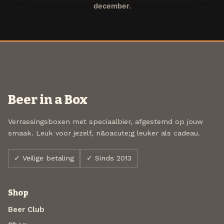
december.
Beer in a Box
Verrassingsboxen met speciaalbier, afgestemd op jouw
smaak. Leuk voor jezelf, n&oacute;g leuker als cadeau.
✓ Veilige betaling
✓ Sinds 2013
Shop
Beer Club