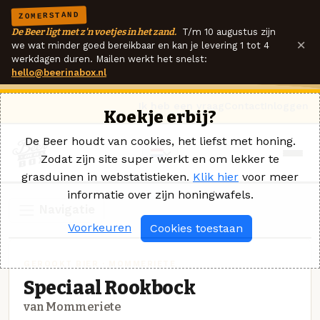
ZOMERSTAND
De Beer ligt met z'n voetjes in het zand.
T/m 10 augustus zijn
×
we wat minder goed bereikbaar en kan je levering 1 tot 4
werkdagen duren. Mailen werkt het snelst:
hello@beerinabox.nl
Ik heb een vraag
Contact
Inloggen
Koekje erbij?
De Beer houdt van cookies, het liefst met honing.
Zodat zijn site super werkt en om lekker te
grasduinen in webstatistieken.
Klik hier
voor meer
informatie over zijn honingwafels.
Navigatie
Voorkeuren
Cookies toestaan
GEROOKT BIER · MOMMERIETE
Speciaal Rookbock
van Mommeriete