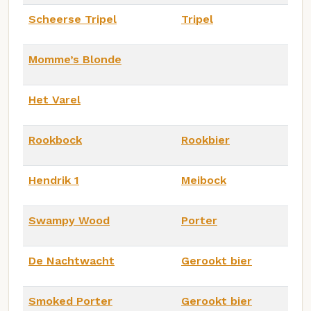
Scheerse Tripel
Tripel
Momme’s Blonde
Het Varel
Rookbock
Rookbier
Hendrik 1
Meibock
Swampy Wood
Porter
De Nachtwacht
Gerookt bier
Smoked Porter
Gerookt bier