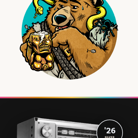
'26
SILVER