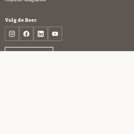
Volg de Beer
Ontdek jouw box
© 2013-2026 Beer in a Box BV