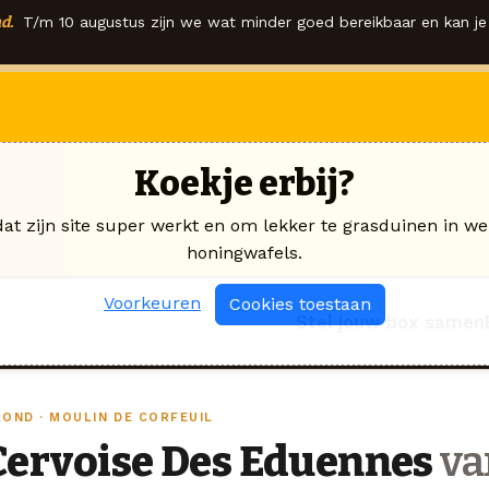
d.
T/m 10 augustus zijn we wat minder goed bereikbaar en kan je 
Koekje erbij?
dat zijn site super werkt en om lekker te grasduinen in we
honingwafels.
Voorkeuren
Cookies toestaan
Stel jouw box samen
LOND · MOULIN DE CORFEUIL
Cervoise Des Eduennes
va