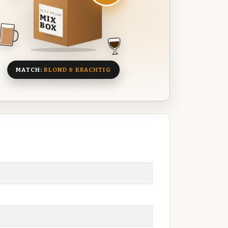
DEZE MAAND
MIX
BOX
8 BIEREN
MATCH:
BLOND & KRACHTIG