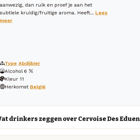
aanwezig, dan ruik en proef je aan het
subtiele kruidig/fruitige aroma. Heeft...
Lees
meer
Type
Abdijbier
Alcohol
6
Kleur
11
Herkomst
België
at drinkers zeggen over Cervoise Des Edue