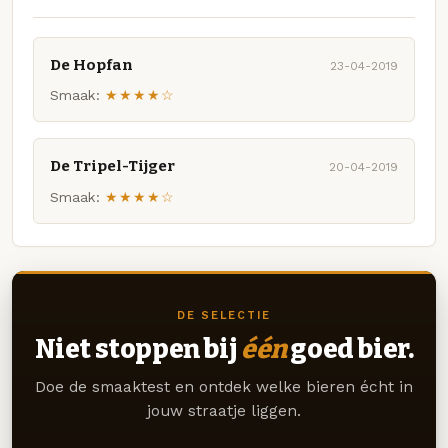
De Hopfan
23-04-2019
Smaak:
★★★★☆
De Tripel-Tijger
20-04-2019
Smaak:
★★★★☆
DE SELECTIE
Niet stoppen bij
één
goed bier.
Doe de smaaktest en ontdek welke bieren écht in
jouw straatje liggen.