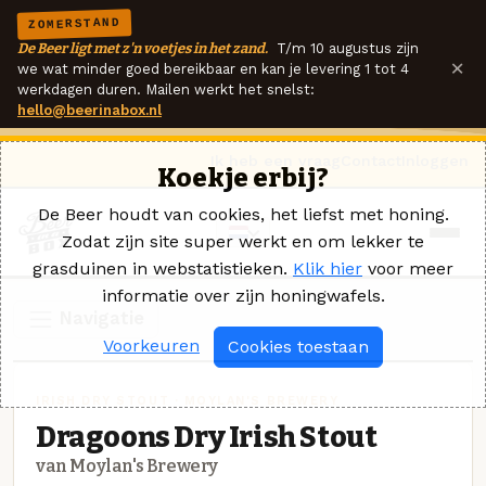
ZOMERSTAND
De Beer ligt met z'n voetjes in het zand.
T/m 10 augustus zijn
×
we wat minder goed bereikbaar en kan je levering 1 tot 4
werkdagen duren. Mailen werkt het snelst:
hello@beerinabox.nl
Ik heb een vraag
Contact
Inloggen
Koekje erbij?
De Beer houdt van cookies, het liefst met honing.
Zodat zijn site super werkt en om lekker te
grasduinen in webstatistieken.
Klik hier
voor meer
informatie over zijn honingwafels.
Navigatie
Voorkeuren
Cookies toestaan
IRISH DRY STOUT · MOYLAN'S BREWERY
Dragoons Dry Irish Stout
van Moylan's Brewery