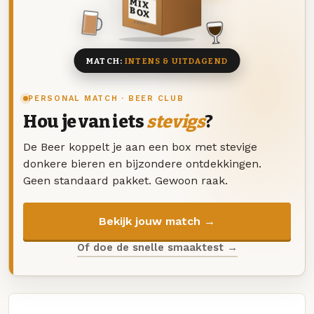
MIX
BOX
8 BIEREN
MATCH:
INTENS & UITDAGEND
PERSONAL MATCH · BEER CLUB
Hou je van iets
stevigs
?
De Beer koppelt je aan een box met stevige
donkere bieren en bijzondere ontdekkingen.
Geen standaard pakket. Gewoon raak.
Bekijk jouw match →
Of doe de snelle smaaktest →