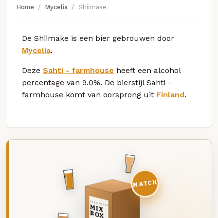
Home
Mycelia
Shiimake
De Shiimake is een bier gebrouwen door
Mycelia
.
Deze
Sahti - farmhouse
heeft een alcohol
percentage van 9.0%. De bierstijl Sahti -
farmhouse komt van oorsprong uit
Finland
.
MATCH
DEZE MAAND
MIX
BOX