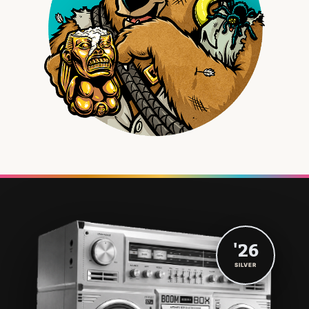
'26
SILVER