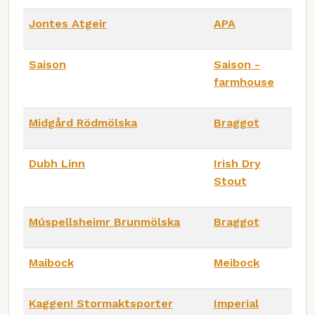
Jontes Atgeir
APA
Saison
Saison -
farmhouse
Midgård Rödmölska
Braggot
Dubh Linn
Irish Dry
Stout
Múspellsheimr Brunmölska
Braggot
Maibock
Meibock
Kaggen! Stormaktsporter
Imperial