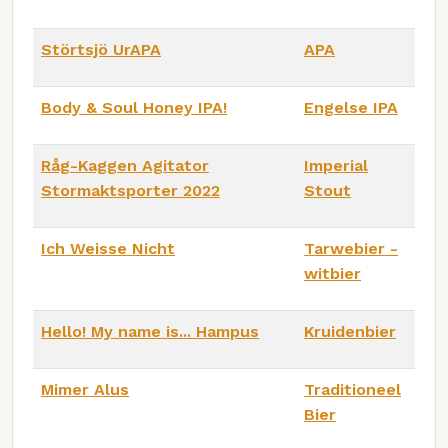
Störtsjö UrAPA
APA
Body & Soul Honey IPA!
Engelse IPA
Råg-Kaggen Agitator
Imperial
Stormaktsporter 2022
Stout
Ich Weisse Nicht
Tarwebier -
witbier
Hello! My name is... Hampus
Kruidenbier
Mimer Alus
Traditioneel
Bier