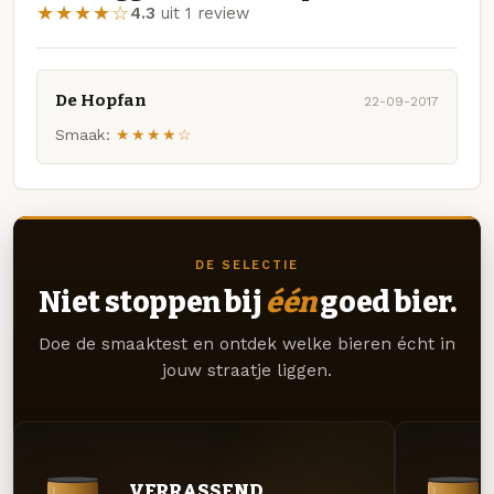
★★★★☆
4.3
uit 1 review
De Hopfan
22-09-2017
Smaak:
★★★★☆
DE SELECTIE
Niet stoppen bij
één
goed bier.
Doe de smaaktest en ontdek welke bieren écht in
jouw straatje liggen.
VERRASSEND.