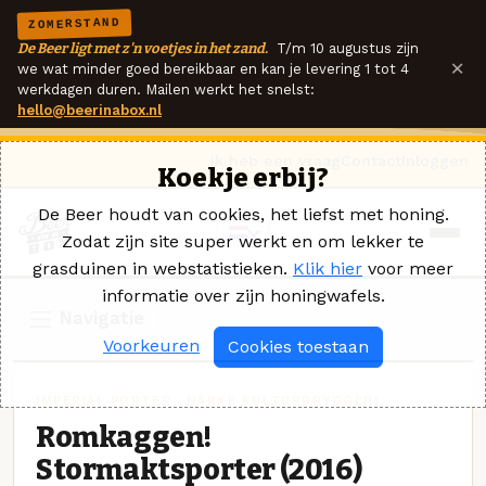
ZOMERSTAND
De Beer ligt met z'n voetjes in het zand.
T/m 10 augustus zijn
×
we wat minder goed bereikbaar en kan je levering 1 tot 4
werkdagen duren. Mailen werkt het snelst:
hello@beerinabox.nl
Ik heb een vraag
Contact
Inloggen
Koekje erbij?
De Beer houdt van cookies, het liefst met honing.
Zodat zijn site super werkt en om lekker te
grasduinen in webstatistieken.
Klik hier
voor meer
informatie over zijn honingwafels.
Navigatie
Voorkeuren
Cookies toestaan
IMPERIAL PORTER · NÄRKE KULTURBRYGGERI
Romkaggen!
Stormaktsporter (2016)