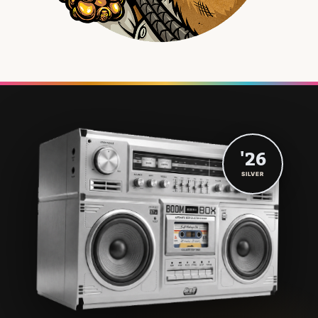
'26
SILVER