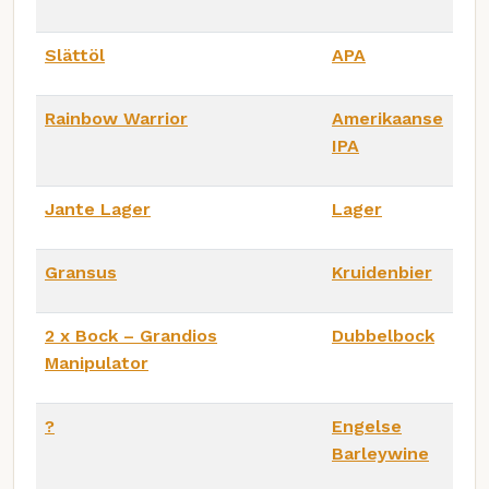
Slättöl
APA
Rainbow Warrior
Amerikaanse
IPA
Jante Lager
Lager
Gransus
Kruidenbier
2 x Bock – Grandios
Dubbelbock
Manipulator
?
Engelse
Barleywine