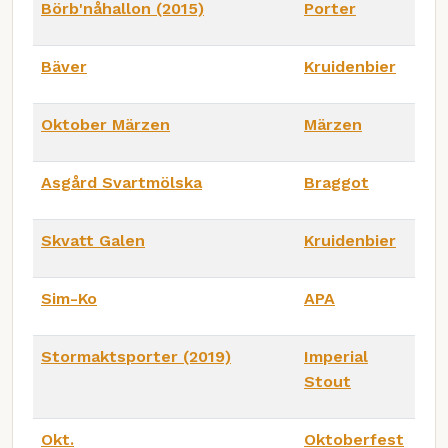
Börb'nåhallon (2015)
Porter
Bäver
Kruidenbier
Oktober Märzen
Märzen
Asgård Svartmölska
Braggot
Skvatt Galen
Kruidenbier
Sim-Ko
APA
Stormaktsporter (2019)
Imperial
Stout
Okt.
Oktoberfest