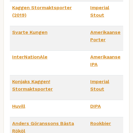
Kaggen Stormaktsporter
Imperial
(2019)
Stout
Svarte Kungen
Amerikaanse
Porter
InterNationAle
Amerikaanse
IPA
Konjaks Kaggen!
Imperial
Stormaktsporter
Stout
Huvill
DIPA
Anders Göranssons Bästa
Rookbier
Rököl