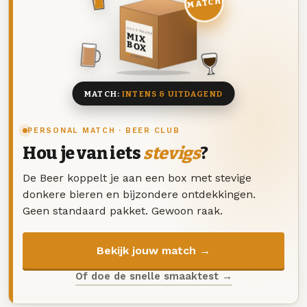
MATCH
DEZE MAAND
MIX
BOX
8 BIEREN
MATCH:
INTENS & UITDAGEND
PERSONAL MATCH · BEER CLUB
Hou je van iets
stevigs
?
De Beer koppelt je aan een box met stevige
donkere bieren en bijzondere ontdekkingen.
Geen standaard pakket. Gewoon raak.
Bekijk jouw match →
Of doe de snelle smaaktest →