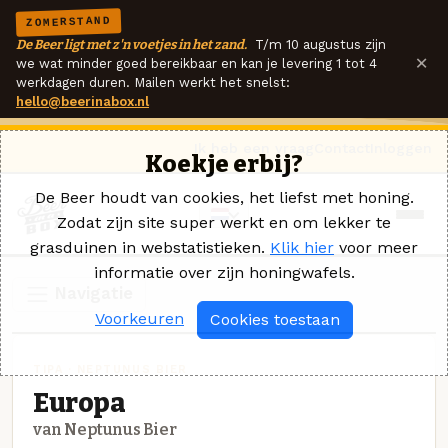
ZOMERSTAND
De Beer ligt met z'n voetjes in het zand.
T/m 10 augustus zijn
×
we wat minder goed bereikbaar en kan je levering 1 tot 4
werkdagen duren. Mailen werkt het snelst:
hello@beerinabox.nl
Ik heb een vraag
Contact
Inloggen
Koekje erbij?
De Beer houdt van cookies, het liefst met honing.
Zodat zijn site super werkt en om lekker te
grasduinen in webstatistieken.
Klik hier
voor meer
informatie over zijn honingwafels.
Navigatie
Voorkeuren
Cookies toestaan
TIPA · NEPTUNUS BIER
Europa
van Neptunus Bier