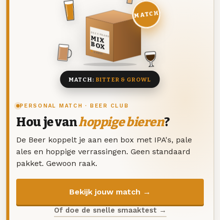
MATCH
DEZE MAAND
MIX
BOX
8 BIEREN
MATCH:
BITTER & GROWL
PERSONAL MATCH · BEER CLUB
Hou je van
hoppige bieren
?
De Beer koppelt je aan een box met IPA's, pale
ales en hoppige verrassingen. Geen standaard
pakket. Gewoon raak.
Bekijk jouw match →
Of doe de snelle smaaktest →