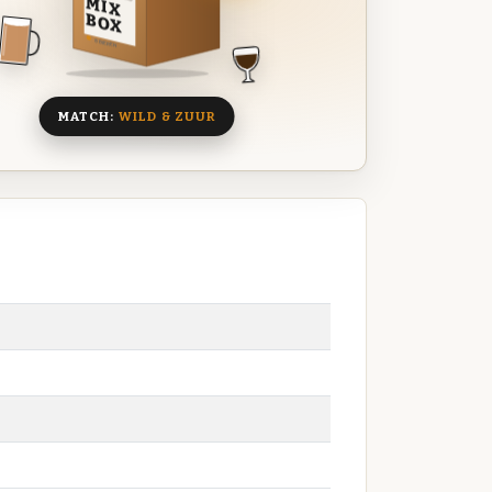
MIX
BOX
8 BIEREN
MATCH:
WILD & ZUUR