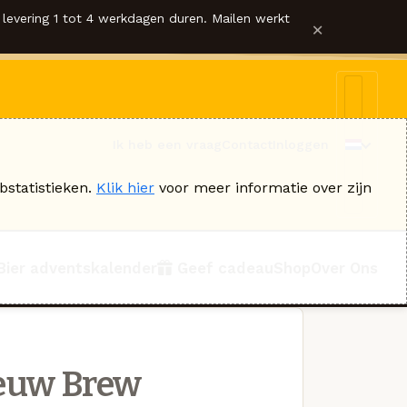
levering 1 tot 4 werkdagen duren. Mailen werkt
×
Ik heb een vraag
Contact
Inloggen
bstatistieken.
Klik hier
voor meer informatie over zijn
Bier adventskalender
Geef cadeau
Shop
Over Ons
euw Brew