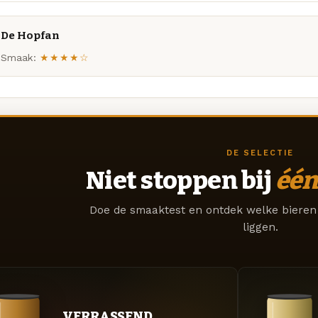
De Hopfan
Smaak:
★★★★☆
DE SELECTIE
Niet stoppen bij
één
Doe de smaaktest en ontdek welke bieren 
liggen.
VERRASSEND.