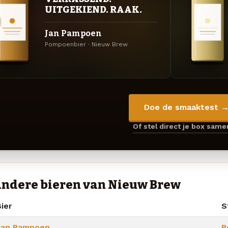
UITGEKIEND. RAAK.
Jan Pampoen
Pompoenbier · Nieuw Brew
Doe de smaaktest 
Of stel direct je box sam
ndere bieren van Nieuw Brew
ier
St
Jan Pampoen
P