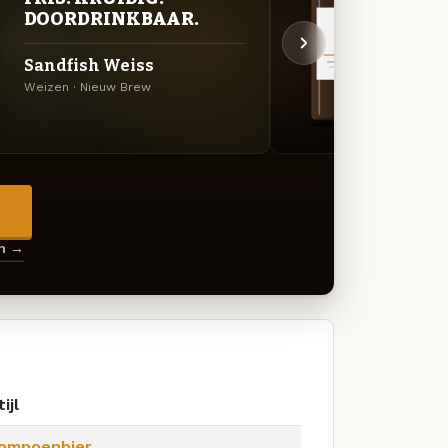
DOORDRINKBAAR.
DEC
Sandfish Weiss
Chub
Weizen · Nieuw Brew
Stout_
→
en →
ijl
ompoenbier