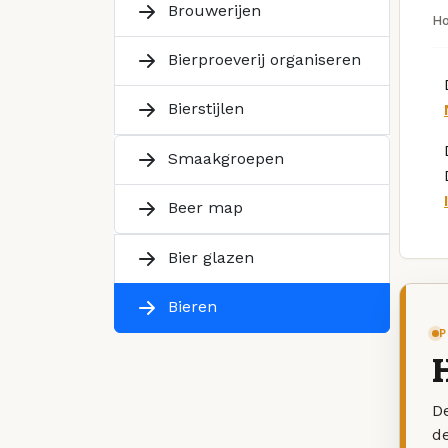
Brouwerijen
H
Bierproeverij organiseren
Bierstijlen
Smaakgroepen
Beer map
Bier glazen
Bieren
P
De
d