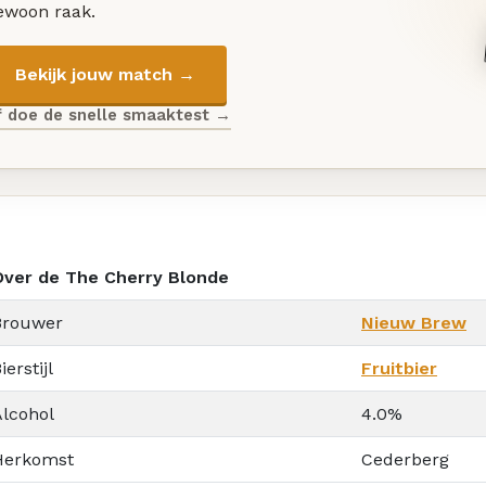
ewoon raak.
Bekijk jouw match →
f doe de snelle smaaktest →
Over de The Cherry Blonde
Brouwer
Nieuw Brew
ierstijl
Fruitbier
Alcohol
4.0%
Herkomst
Cederberg