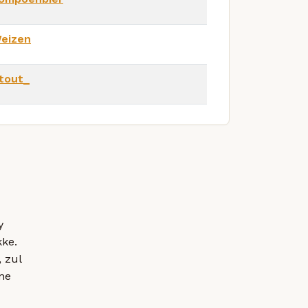
eizen
tout_
y
kke.
, zul
ne