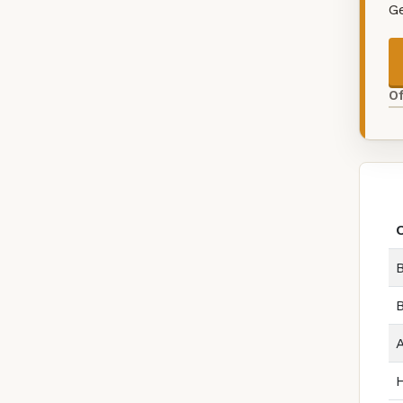
G
O
B