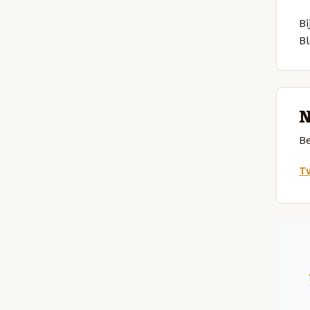
Bi
B
N
Be
Tw