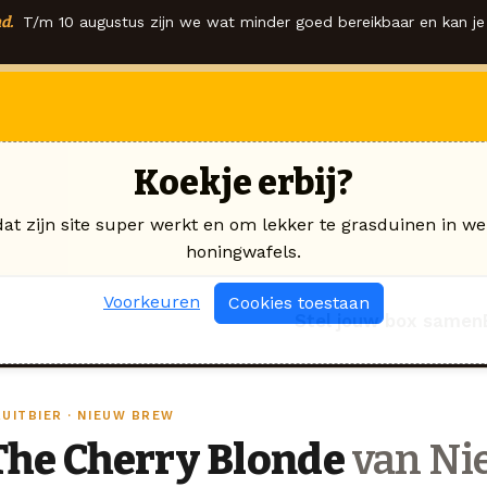
d.
T/m 10 augustus zijn we wat minder goed bereikbaar en kan je 
Koekje erbij?
dat zijn site super werkt en om lekker te grasduinen in we
honingwafels.
Voorkeuren
Cookies toestaan
Stel jouw box samen
RUITBIER · NIEUW BREW
The Cherry Blonde
van Ni