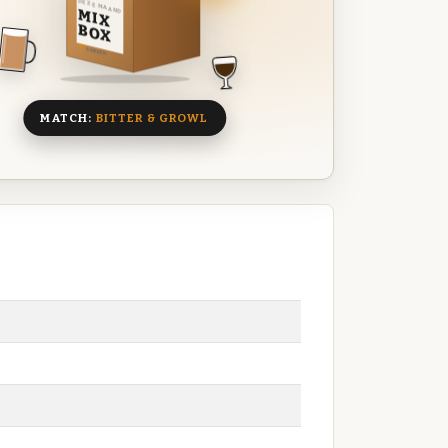
DEZE MAAND
MIX
BOX
8 BIEREN
MATCH:
BITTER & GROWL