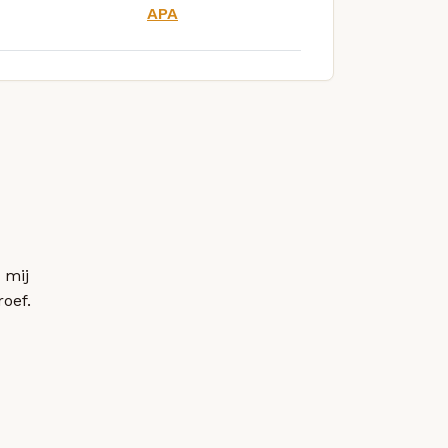
APA
 mij
roef.