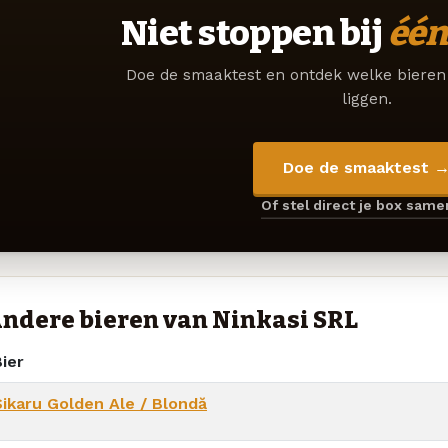
Niet stoppen bij
één
Doe de smaaktest en ontdek welke bieren 
liggen.
Doe de smaaktest 
Of stel direct je box sam
ndere bieren van Ninkasi SRL
ier
Sikaru Golden Ale / Blondă