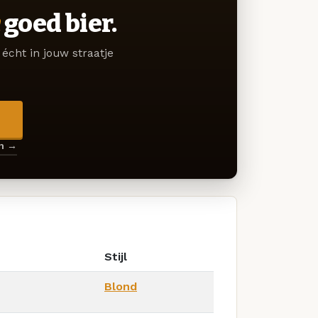
goed bier.
écht in jouw straatje
→
en →
Stijl
Blond