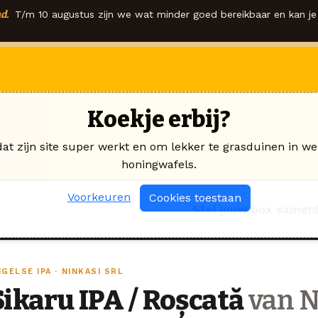
d.
T/m 10 augustus zijn we wat minder goed bereikbaar en kan je 
Koekje erbij?
dat zijn site super werkt en om lekker te grasduinen in we
honingwafels.
Voorkeuren
Cookies toestaan
Stel jouw box samen
GELSE IPA · NINKASI SRL
Sikaru IPA / Roșcată
van N