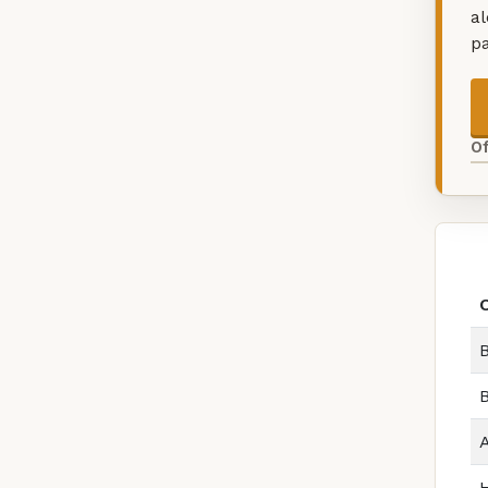
a
p
O
B