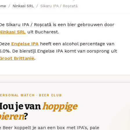
ome
Ninkasi SRL
Sikaru IPA / Roșcată
De Sikaru IPA / Roșcată is een bier gebrouwen door
Ninkasi SRL
uit Bucharest.
Deze
Engelse IPA
heeft een alcohol percentage van
5.0%. De bierstijl Engelse IPA komt van oorsprong uit
Groot Brittanië
.
ERSONAL MATCH · BEER CLUB
Hou je van
hoppige
bieren
?
 Beer koppelt je aan een box met IPA's, pale