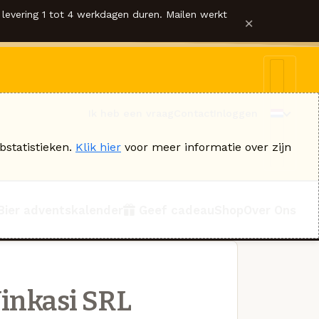
levering 1 tot 4 werkdagen duren. Mailen werkt
×
Ik heb een vraag
Contact
Inloggen
bstatistieken.
Klik hier
voor meer informatie over zijn
Bier adventskalender
Geef cadeau
Shop
Over Ons
inkasi SRL