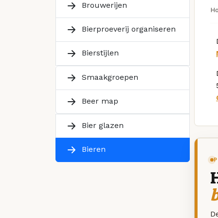
Brouwerijen
H
Bierproeverij organiseren
Bierstijlen
Smaakgroepen
Beer map
Bier glazen
Bieren
P
De