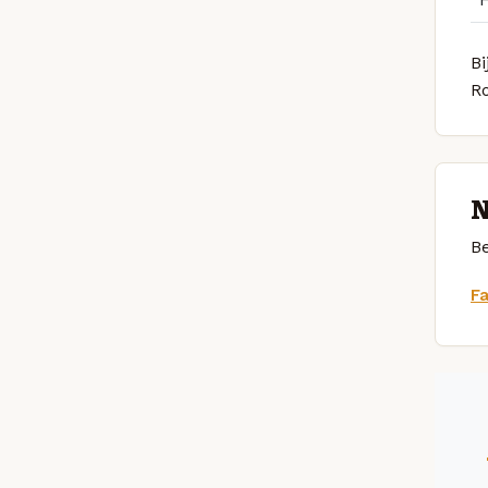
Bi
R
N
Be
F