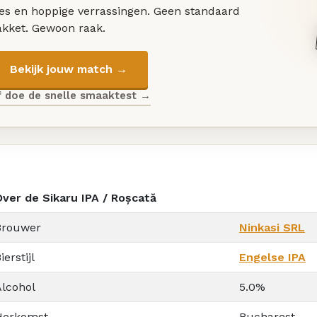
les en hoppige verrassingen. Geen standaard
akket. Gewoon raak.
Bekijk jouw match →
f doe de snelle smaaktest →
Over de Sikaru IPA / Roșcată
Brouwer
Ninkasi SRL
ierstijl
Engelse IPA
Alcohol
5.0%
Herkomst
Bucharest