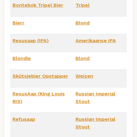
Bontebok Tripel Bier
Tripel
Bierr
Blond
Resusaap (IPA)
Amerikaanse IPA
Blondie
Blond
Skûtsjebier Opstapper
Weizen
ResusAap (King Louis
Russian Imperial
RIS)
Stout
Refusaap
Russian Imperial
Stout