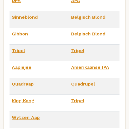
DPA
APA
Sinneblond
Belgisch Blond
Gibbon
Belgisch Blond
Tripel
Tripel
Aapiejee
Amerikaanse IPA
Quadraap
Quadrupel
King Kong
Tripel
Wytzen Aap