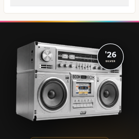
'26
SILVER