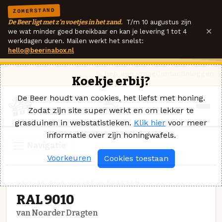
ZOMERSTAND
De Beer ligt met z'n voetjes in het zand.
T/m 10 augustus zijn
×
we wat minder goed bereikbaar en kan je levering 1 tot 4
werkdagen duren. Mailen werkt het snelst:
hello@beerinabox.nl
Ik heb een vraag
Contact
Inloggen
Koekje erbij?
De Beer houdt van cookies, het liefst met honing.
Zodat zijn site super werkt en om lekker te
grasduinen in webstatistieken.
Klik hier
voor meer
informatie over zijn honingwafels.
Navigatie
Voorkeuren
Cookies toestaan
SPECIAALBIER · NOARDER DRAGTEN
RAL 9010
van Noarder Dragten