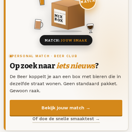
MATCH
DEZE MAAND
MIX
BOX
8 BIEREN
MATCH:
JOUW SMAAK
PERSONAL MATCH · BEER CLUB
Op zoek naar
iets nieuws
?
De Beer koppelt je aan een box met bieren die in
dezelfde straat wonen. Geen standaard pakket.
Gewoon raak.
Bekijk jouw match →
Of doe de snelle smaaktest →