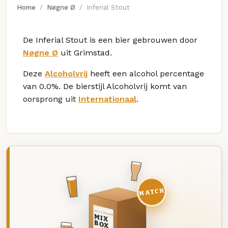
Home
Nøgne Ø
Inferial Stout
De Inferial Stout is een bier gebrouwen door
Nøgne Ø
uit Grimstad.
Deze
Alcoholvrij
heeft een alcohol percentage
van 0.0%. De bierstijl Alcoholvrij komt van
oorsprong uit
Internationaal
.
MATCH
DEZE MAAND
MIX
BOX