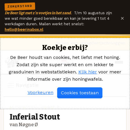
ZOMERSTAND
De Beer ligt met z'n voetjes in het zand.
T/m 10 augustus zijn
×
we wat minder goed bereikbaar en kan je levering 1 tot 4
werkdagen duren. Mailen werkt het snelst:
hello@beerinabox.nl
Ik heb een vraag
Contact
Inloggen
Koekje erbij?
De Beer houdt van cookies, het liefst met honing.
Zodat zijn site super werkt en om lekker te
grasduinen in webstatistieken.
Klik hier
voor meer
informatie over zijn honingwafels.
Navigatie
Voorkeuren
Cookies toestaan
ALCOHOLVRIJ · NØGNE Ø
Inferial Stout
van Nøgne Ø