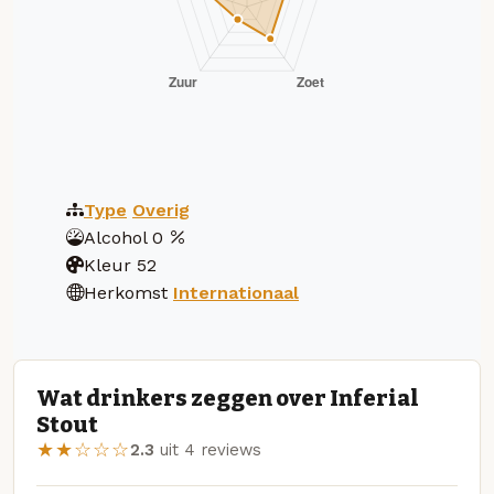
Type
Overig
Alcohol
0
Kleur
52
Herkomst
Internationaal
Wat drinkers zeggen over Inferial
Stout
★★☆☆☆
2.3
uit 4 reviews