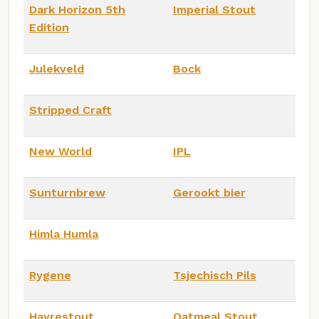
Dark Horizon 5th
Imperial Stout
Edition
Julekveld
Bock
Stripped Craft
New World
IPL
Sunturnbrew
Gerookt bier
Himla Humla
Rygene
Tsjechisch Pils
Havrestout
Oatmeal Stout