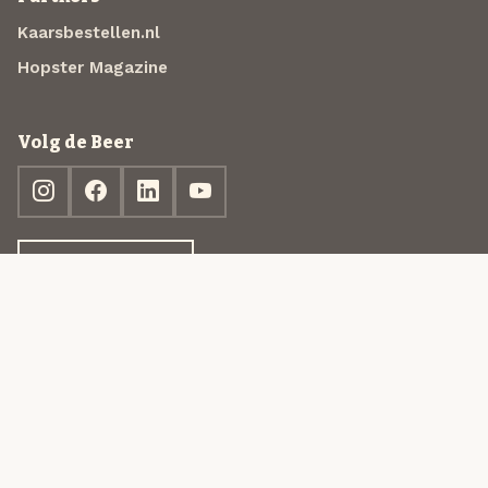
Kaarsbestellen.nl
Hopster Magazine
Volg de Beer
Ontdek jouw box
© 2013-2026 Beer in a Box BV