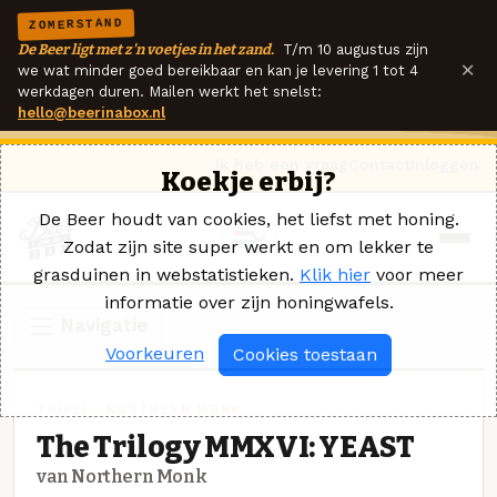
ZOMERSTAND
De Beer ligt met z'n voetjes in het zand.
T/m 10 augustus zijn
×
we wat minder goed bereikbaar en kan je levering 1 tot 4
werkdagen duren. Mailen werkt het snelst:
hello@beerinabox.nl
Ik heb een vraag
Contact
Inloggen
Koekje erbij?
De Beer houdt van cookies, het liefst met honing.
Zodat zijn site super werkt en om lekker te
grasduinen in webstatistieken.
Klik hier
voor meer
informatie over zijn honingwafels.
Navigatie
Voorkeuren
Cookies toestaan
TRIPEL · NORTHERN MONK
The Trilogy MMXVI: YEAST
van Northern Monk