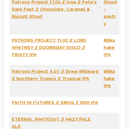
Patrons Project 17.03 // Insa // Pete's
Stout
Dark Past // Chocolate, Caramel &
-
Biscuit Stout
pastr
y
PATRONS PROJECT 11.02 // LORD
Milks
WHITNEY // DOOMSDAY DISCO //
hake
FRUITY IPA
IPA
Patrons Project 4.07 // Drew Millward
Milks
// Northern Tropics // Tropical IPA
hake
IPA
FAITH IN FUTURES // SMUG // DDH IPA
ETERNAL WHITEOUT // HAZY PALE
ALE