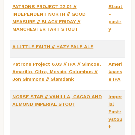
PATRONS PROJECT 22.01 //
Stout
INDEPENDENT NORTH // GOOD
-
MEASURE // BLACK FRIDAY //
pastr
MANCHESTER TART STOUT
y
A LITTLE FAITH // HAZY PALE ALE
Patrons Project 6.03 // IPA // Simcoe,
Ameri
Amarillo, Citra, Mosaic, Columbus //
kaans
Jon Simmons // Slamdank
e IPA
NORSE STAR // VANILLA, CACAO AND
Imper
ALMOND IMPERIAL STOUT
ial
Pastr
ystou
t