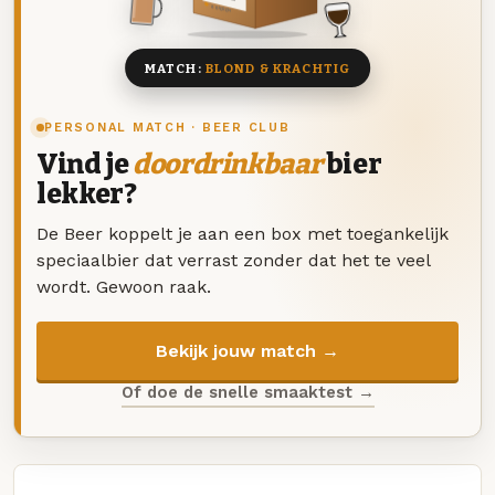
8 BIEREN
MATCH:
BLOND & KRACHTIG
PERSONAL MATCH · BEER CLUB
Vind je
doordrinkbaar
bier
lekker?
De Beer koppelt je aan een box met toegankelijk
speciaalbier dat verrast zonder dat het te veel
wordt. Gewoon raak.
Bekijk jouw match →
Of doe de snelle smaaktest →