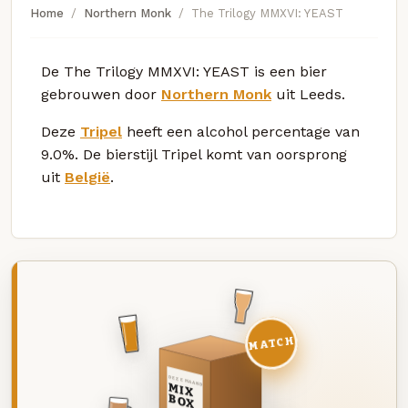
Home
Northern Monk
The Trilogy MMXVI: YEAST
De The Trilogy MMXVI: YEAST is een bier
gebrouwen door
Northern Monk
uit Leeds.
Deze
Tripel
heeft een alcohol percentage van
9.0%. De bierstijl Tripel komt van oorsprong
uit
België
.
MATCH
DEZE MAAND
MIX
BOX