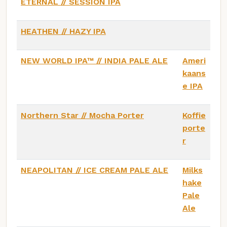
ETERNAL // SESSION IPA
HEATHEN // HAZY IPA
NEW WORLD IPA™ // INDIA PALE ALE
Ameri
kaans
e IPA
Northern Star // Mocha Porter
Koffie
porte
r
NEAPOLITAN // ICE CREAM PALE ALE
Milks
hake
Pale
Ale