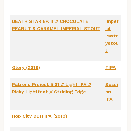
r
DEATH STAR EP. II // CHOCOLATE,
Imper
PEANUT & CARAMEL IMPERIAL STOUT
ial
Pastr
ystou
t
Glory (2018)
TIPA
Patrons Project 5.01 // Light IPA //
Sessi
Ricky Lightfoot // Striding Edge
on
IPA
Hop City DDH IPA (2019)