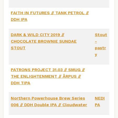
FAITH IN FUTURES // TANK PETROL //
DDH IPA
DARK & WILD CITY 2019 //
Stout
CHOCOLATE BROWNIE SUNDAE
-
STOUT
pastr
y
PATRONS PROJECT 31.03 // SMUG //
THE ENLIGHTENMENT // ĀRPUS //
DDH TIPA
Northern Powerhouse Brew Series
NEDI
006 // DDH Double IPA // Cloudwater
PA