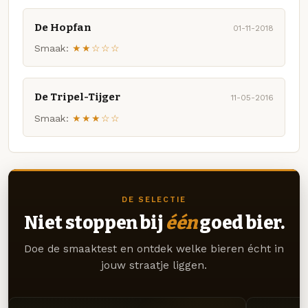
De Hopfan
01-11-2018
Smaak:
★★☆☆☆
De Tripel-Tijger
11-05-2016
Smaak:
★★★☆☆
DE SELECTIE
Niet stoppen bij
één
goed bier.
Doe de smaaktest en ontdek welke bieren écht in
jouw straatje liggen.