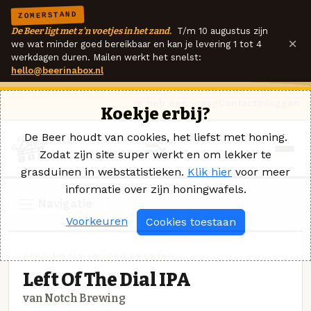
ZOMERSTAND
De Beer ligt met z'n voetjes in het zand.
T/m 10 augustus zijn
×
we wat minder goed bereikbaar en kan je levering 1 tot 4
werkdagen duren. Mailen werkt het snelst:
hello@beerinabox.nl
Ik heb een vraag
Contact
Inloggen
Koekje erbij?
De Beer houdt van cookies, het liefst met honing.
Zodat zijn site super werkt en om lekker te
grasduinen in webstatistieken.
Klik hier
voor meer
informatie over zijn honingwafels.
Navigatie
Voorkeuren
Cookies toestaan
SESSION IPA · NOTCH BREWING
Left Of The Dial IPA
van Notch Brewing