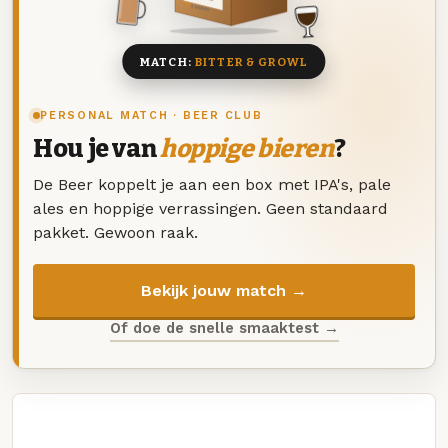
8 BIEREN
MATCH:
BITTER & GROWL
PERSONAL MATCH · BEER CLUB
Hou je van
hoppige bieren
?
De Beer koppelt je aan een box met IPA's, pale
ales en hoppige verrassingen. Geen standaard
pakket. Gewoon raak.
Bekijk jouw match →
Of doe de snelle smaaktest →