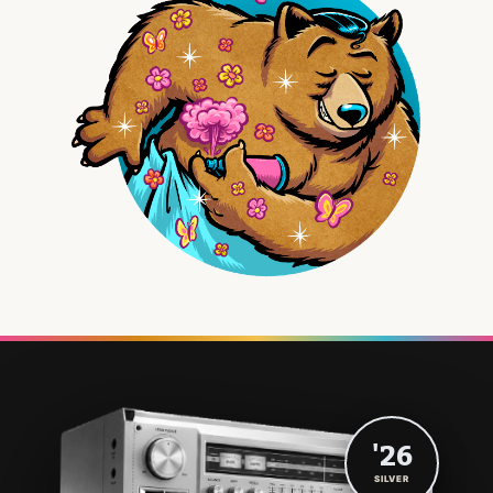
'26
SILVER