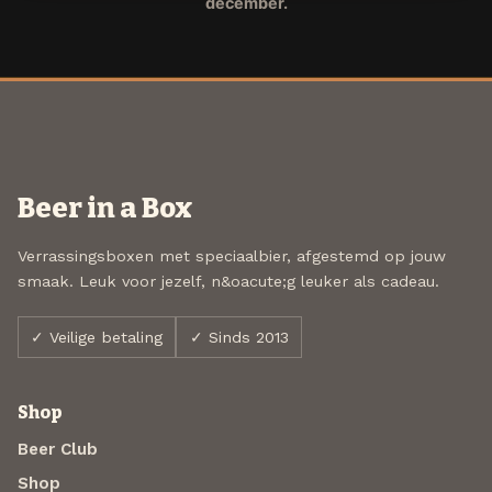
december.
Beer in a Box
Verrassingsboxen met speciaalbier, afgestemd op jouw
smaak. Leuk voor jezelf, n&oacute;g leuker als cadeau.
✓ Veilige betaling
✓ Sinds 2013
Shop
Beer Club
Shop