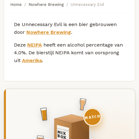
Home
Nowhere Brewing
Unnecessary Evil
De Unnecessary Evil is een bier gebrouwen
door
Nowhere Brewing
.
Deze
NEIPA
heeft een alcohol percentage van
4.0%. De bierstijl NEIPA komt van oorsprong
uit
Amerika
.
MATCH
DEZE MAAND
MIX
BOX