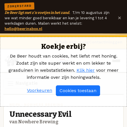
ZOMERSTAND
De Beer ligt met z'n voetjes in het zand.
T/m 10 augustus zijn
×
we wat minder goed bereikbaar en kan je levering 1 tot 4
werkdagen duren. Mailen werkt het snelst:
hello@beerinabox.nl
Ik heb een vraag
Contact
Inloggen
Koekje erbij?
De Beer houdt van cookies, het liefst met honing.
Zodat zijn site super werkt en om lekker te
grasduinen in webstatistieken.
Klik hier
voor meer
informatie over zijn honingwafels.
Navigatie
Voorkeuren
Cookies toestaan
NEIPA · NOWHERE BREWING
Unnecessary Evil
van Nowhere Brewing