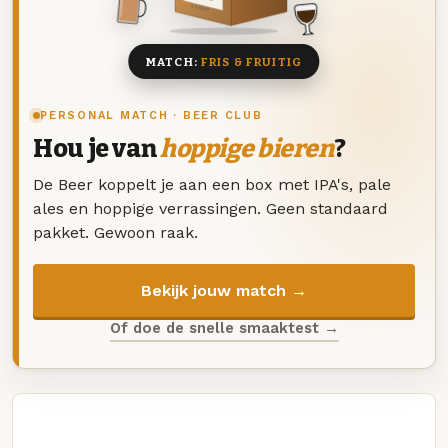
8 BIEREN
MATCH:
FRIS & FRUITIG
PERSONAL MATCH · BEER CLUB
Hou je van
hoppige bieren
?
De Beer koppelt je aan een box met IPA's, pale
ales en hoppige verrassingen. Geen standaard
pakket. Gewoon raak.
Bekijk jouw match →
Of doe de snelle smaaktest →