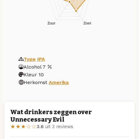
Type
IPA
Alcohol
7
Kleur
10
Herkomst
Amerika
Wat drinkers zeggen over
Unnecessary Evil
★★★☆☆
3.6
uit 3 reviews