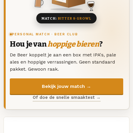
8 BIEREN
MATCH:
BITTER & GROWL
PERSONAL MATCH · BEER CLUB
Hou je van
hoppige bieren
?
De Beer koppelt je aan een box met IPA's, pale
ales en hoppige verrassingen. Geen standaard
pakket. Gewoon raak.
Bekijk jouw match →
Of doe de snelle smaaktest →