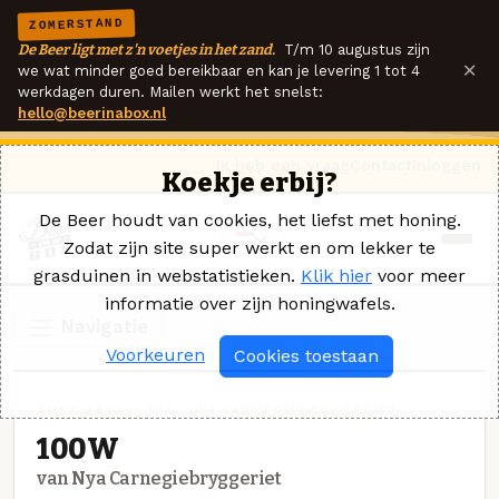
ZOMERSTAND
De Beer ligt met z'n voetjes in het zand.
T/m 10 augustus zijn
×
we wat minder goed bereikbaar en kan je levering 1 tot 4
werkdagen duren. Mailen werkt het snelst:
hello@beerinabox.nl
Ik heb een vraag
Contact
Inloggen
Koekje erbij?
De Beer houdt van cookies, het liefst met honing.
Zodat zijn site super werkt en om lekker te
grasduinen in webstatistieken.
Klik hier
voor meer
informatie over zijn honingwafels.
Navigatie
Voorkeuren
Cookies toestaan
AMERIKAANSE IPA · NYA CARNEGIEBRYGGERIET
100W
van Nya Carnegiebryggeriet