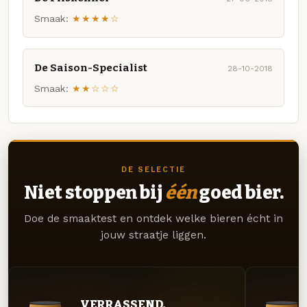
Smaak:
★★★★☆
De Saison-Specialist
28-10-2018
Smaak:
★★☆☆☆
DE SELECTIE
Niet stoppen bij
één
goed bier.
Doe de smaaktest en ontdek welke bieren écht in
jouw straatje liggen.
VERRASSEND.