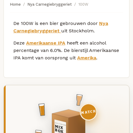
Home
Nya Carnegiebryggeriet
100W
De 100W is een bier gebrouwen door
Nya
Carnegiebryggeriet
uit Stockholm.
Deze
Amerikaanse IPA
heeft een alcohol
percentage van 6.0%. De bierstijl Amerikaanse
IPA komt van oorsprong uit
Amerika
.
MATCH
DEZE MAAND
MIX
BOX