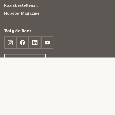
Kaarsbestellen.nl
Hopster Magazine
Volg de Beer
Ontdek jouw box
© 2013-2026 Beer in a Box BV