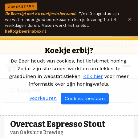
ZOMERSTAND
De Beer ligt met z'n voetjes in het zand.
T/m 10 augustus zijn
×
we wat minder goed bereikbaar en kan je levering 1 tot 4
werkdagen duren. Mailen werkt het snelst:
hello@beerinabox.nl
Ik heb een vraag
Contact
Inloggen
Koekje erbij?
De Beer houdt van cookies, het liefst met honing.
Zodat zijn site super werkt en om lekker te
grasduinen in webstatistieken.
Klik hier
voor meer
informatie over zijn honingwafels.
Navigatie
Voorkeuren
Cookies toestaan
KOFFIESTOUT · OAKSHIRE BREWING
Overcast Espresso Stout
van Oakshire Brewing