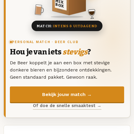
MIX
BOX
8 BIEREN
MATCH:
INTENS & UITDAGEND
PERSONAL MATCH · BEER CLUB
Hou je van iets
stevigs
?
De Beer koppelt je aan een box met stevige
donkere bieren en bijzondere ontdekkingen.
Geen standaard pakket. Gewoon raak.
Bekijk jouw match →
Of doe de snelle smaaktest →