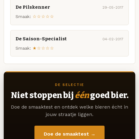
De Pilskenner
29-05-2017
Smaak:
☆☆☆☆☆
De Saison-Specialist
04-02-2017
Smaak:
★☆☆☆☆
DE SELECTIE
Niet stoppen bij
één
goed bier.
Doe de smaaktest en ontdek welke bieren écht in
jouw straatje liggen.
Doe de smaaktest →