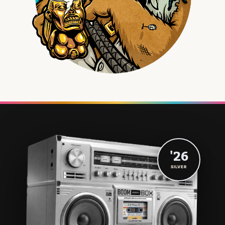
'26
SILVER