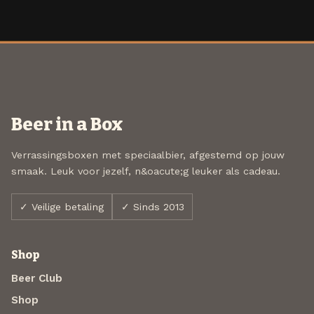
Beer in a Box
Verrassingsboxen met speciaalbier, afgestemd op jouw
smaak. Leuk voor jezelf, n&oacute;g leuker als cadeau.
✓ Veilige betaling
✓ Sinds 2013
Shop
Beer Club
Shop