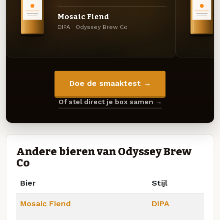
Mosaic Fiend
DIPA · Odyssey Brew Co
Doe de smaaktest →
Of stel direct je box samen →
Andere bieren van Odyssey Brew
Co
Bier
Stijl
Mosaic Fiend
DIPA