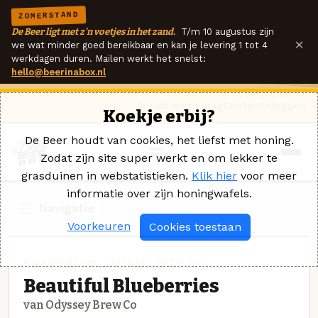
ZOMERSTAND
De Beer ligt met z'n voetjes in het zand.
T/m 10 augustus zijn
×
we wat minder goed bereikbaar en kan je levering 1 tot 4
werkdagen duren. Mailen werkt het snelst:
hello@beerinabox.nl
Ik heb een vraag
Contact
Inloggen
Koekje erbij?
De Beer houdt van cookies, het liefst met honing.
Zodat zijn site super werkt en om lekker te
grasduinen in webstatistieken.
Klik hier
voor meer
informatie over zijn honingwafels.
Navigatie
Voorkeuren
Cookies toestaan
MILKSHAKE IPA · ODYSSEY BREW CO
Beautiful Blueberries
van Odyssey Brew Co