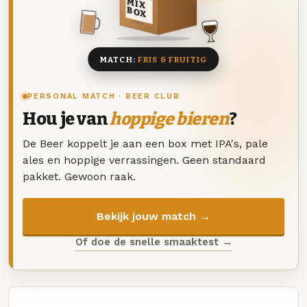
MIX
BOX
8 BIEREN
MATCH:
FRIS & FRUITIG
PERSONAL MATCH · BEER CLUB
Hou je van
hoppige bieren
?
De Beer koppelt je aan een box met IPA's, pale
ales en hoppige verrassingen. Geen standaard
pakket. Gewoon raak.
Bekijk jouw match →
Of doe de snelle smaaktest →