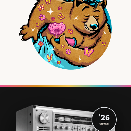
'26
SILVER