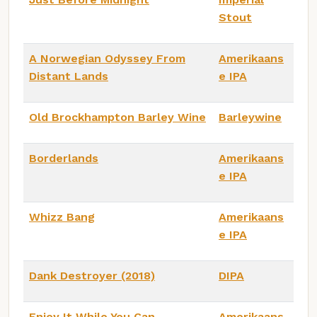
Stout
A Norwegian Odyssey From
Amerikaans
Distant Lands
e IPA
Old Brockhampton Barley Wine
Barleywine
Borderlands
Amerikaans
e IPA
Whizz Bang
Amerikaans
e IPA
Dank Destroyer (2018)
DIPA
Enjoy It While You Can
Amerikaans