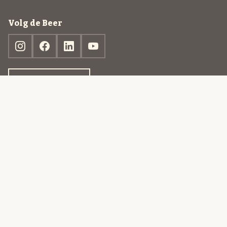
Volg de Beer
Ontdek jouw box
© 2013-2026 Beer in a Box BV