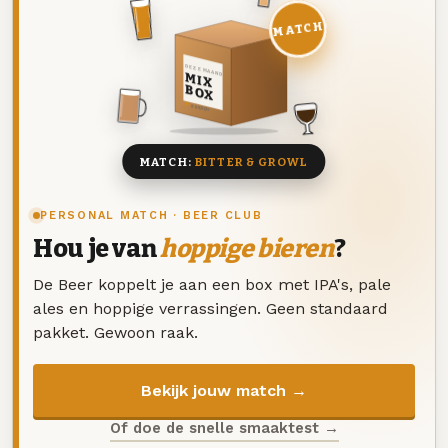
MATCH
DEZE MAAND
MIX
BOX
8 BIEREN
MATCH:
BITTER & GROWL
PERSONAL MATCH · BEER CLUB
Hou je van
hoppige bieren
?
De Beer koppelt je aan een box met IPA's, pale
ales en hoppige verrassingen. Geen standaard
pakket. Gewoon raak.
Bekijk jouw match →
Of doe de snelle smaaktest →