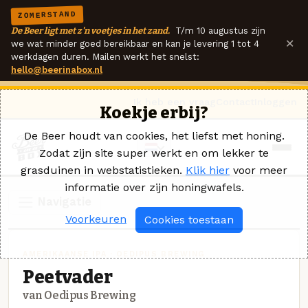
ZOMERSTAND
De Beer ligt met z'n voetjes in het zand.
T/m 10 augustus zijn
×
we wat minder goed bereikbaar en kan je levering 1 tot 4
werkdagen duren. Mailen werkt het snelst:
hello@beerinabox.nl
Ik heb een vraag
Contact
Inloggen
Koekje erbij?
De Beer houdt van cookies, het liefst met honing.
Zodat zijn site super werkt en om lekker te
grasduinen in webstatistieken.
Klik hier
voor meer
informatie over zijn honingwafels.
Navigatie
Voorkeuren
Cookies toestaan
AMERIKAANSE IPA · OEDIPUS BREWING
Peetvader
van Oedipus Brewing