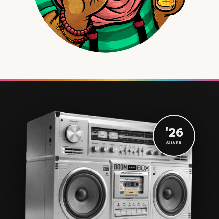
'26
SILVER