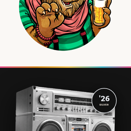
'26
SILVER