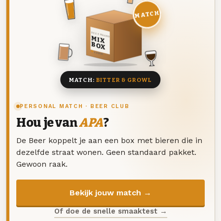
MATCH
DEZE MAAND
MIX
BOX
8 BIEREN
MATCH:
BITTER & GROWL
PERSONAL MATCH · BEER CLUB
Hou je van
APA
?
De Beer koppelt je aan een box met bieren die in
dezelfde straat wonen. Geen standaard pakket.
Gewoon raak.
Bekijk jouw match →
Of doe de snelle smaaktest →