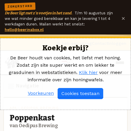
ZOMERSTAND
De Beer ligt met z'n voetjes in het zand.
T/m 10 augustus zijn
×
we wat minder goed bereikbaar en kan je levering 1 tot 4
werkdagen duren. Mailen werkt het snelst:
hello@beerinabox.nl
Ik heb een vraag
Contact
Inloggen
Koekje erbij?
De Beer houdt van cookies, het liefst met honing.
Zodat zijn site super werkt en om lekker te
grasduinen in webstatistieken.
Klik hier
voor meer
informatie over zijn honingwafels.
Navigatie
Voorkeuren
Cookies toestaan
APA · OEDIPUS BREWING
Poppenkast
van Oedipus Brewing