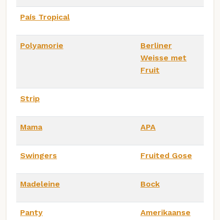
País Tropical
Polyamorie
Berliner
Weisse met
Fruit
Strip
Mama
APA
Swingers
Fruited Gose
Madeleine
Bock
Panty
Amerikaanse