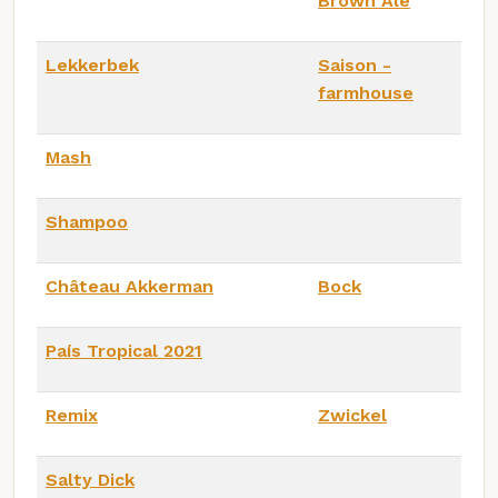
Brown Ale
Lekkerbek
Saison -
farmhouse
Mash
Shampoo
Château Akkerman
Bock
País Tropical 2021
Remix
Zwickel
Salty Dick