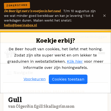
ZOMERSTAND
De Beer ligt met z'n voetjes in het zand.
T/m 10 augustus zijn
×
we wat minder goed bereikbaar en kan je levering 1 tot 4
werkdagen duren. Mailen werkt het snelst:
hello@beerinabox.nl
Ik heb een vraag
Contact
Inloggen
Koekje erbij?
De Beer houdt van cookies, het liefst met honing.
Zodat zijn site super werkt en om lekker te
grasduinen in webstatistieken.
Klik hier
voor meer
informatie over zijn honingwafels.
Navigatie
Voorkeuren
Cookies toestaan
LAGER · ÖLGERÐIN EGILL SKALLAGRÍMSSON
Gull
van Ölgerðin Egill Skallagrímsson