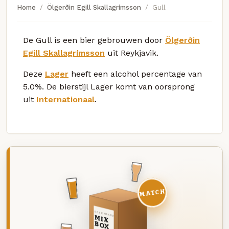
Home
Ölgerðin Egill Skallagrímsson
Gull
De Gull is een bier gebrouwen door
Ölgerðin
Egill Skallagrímsson
uit Reykjavik.
Deze
Lager
heeft een alcohol percentage van
5.0%. De bierstijl Lager komt van oorsprong
uit
Internationaal
.
MATCH
DEZE MAAND
MIX
BOX