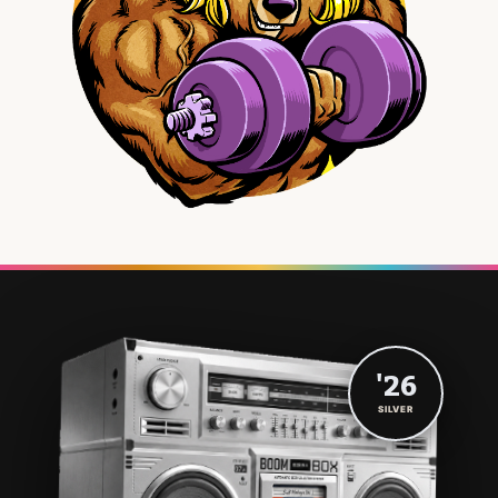
'26
SILVER