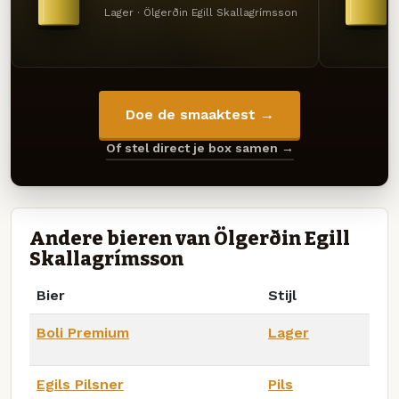
Lager · Ölgerðin Egill Skallagrímsson
Doe de smaaktest →
Of stel direct je box samen →
Andere bieren van Ölgerðin Egill
Skallagrímsson
Bier
Stijl
Boli Premium
Lager
Egils Pilsner
Pils