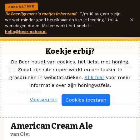
ZOMERSTAND
De Beer ligt met z'n voetjes in het zand.
T/m 10 augustus zijn
×
we wat minder goed bereikbaar en kan je levering 1 tot 4
werkdagen duren. Mailen werkt het snelst:
hello@beerinabox.nl
Ik heb een vraag
Contact
Inloggen
Koekje erbij?
De Beer houdt van cookies, het liefst met honing.
Zodat zijn site super werkt en om lekker te
grasduinen in webstatistieken.
Klik hier
voor meer
informatie over zijn honingwafels.
Navigatie
Voorkeuren
Cookies toestaan
CREAM ALE · OLVI
American Cream Ale
van Olvi