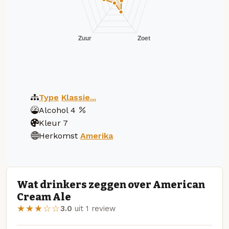
Type
Klassie...
Alcohol
4
Kleur
7
Herkomst
Amerika
Wat drinkers zeggen over American
Cream Ale
★★★☆☆
3.0
uit 1 review