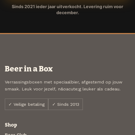
Sinds 2021 ieder jaar uitverkocht. Levering ruim voor
december.
Beer in a Box
Verrassingsboxen met speciaalbier, afgestemd op jouw
smaak. Leuk voor jezelf, n&oacute;g leuker als cadeau.
✓ Veilige betaling
✓ Sinds 2013
Shop
Beer Club