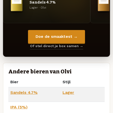
Sandels 4.7%
Lager · Olvi
Doe de smaaktest →
Of stel direct je box samen →
Andere bieren van Olvi
Bier
Stijl
Sandels 4.7%
Lager
IPA (5%)