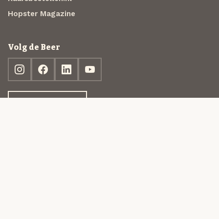
Hopster Magazine
Volg de Beer
Ontdek jouw box
© 2013-2026 Beer in a Box BV