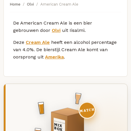
Home
Olvi
American Cream Ale
De American Cream Ale is een bier
gebrouwen door
Olvi
uit Iisalmi.
Deze
Cream Ale
heeft een alcohol percentage
van 4.0%. De bierstijl Cream Ale komt van
oorsprong uit
Amerika
.
MATCH
DEZE MAAND
MIX
BOX