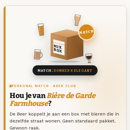
MATCH
DEZE MAAND
MIX
BOX
8 BIEREN
MATCH:
DONKER & ELEGANT
PERSONAL MATCH · BEER CLUB
Hou je van
Bière de Garde
Farmhouse
?
De Beer koppelt je aan een box met bieren die in
dezelfde straat wonen. Geen standaard pakket.
Gewoon raak.