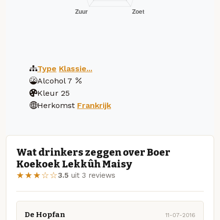
Type
Klassie...
Alcohol
7
Kleur
25
Herkomst
Frankrijk
Wat drinkers zeggen over Boer
Koekoek Lekkûh Maisy
★★★☆☆
3.5
uit 3 reviews
De Hopfan
11-07-2016