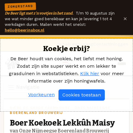
ZOMERSTAND
De Beer ligt met z'n voetjes in het zand.
T/m 10 augustus zijn
×
we wat minder goed bereikbaar en kan je levering 1 tot 4
werkdagen duren. Mailen werkt het snelst:
hello@beerinabox.nl
Ik heb een vraag
Contact
Inloggen
Koekje erbij?
De Beer houdt van cookies, het liefst met honing.
Zodat zijn site super werkt en om lekker te
grasduinen in webstatistieken.
Klik hier
voor meer
informatie over zijn honingwafels.
Navigatie
Voorkeuren
Cookies toestaan
BIÈRE DE GARDE FARMHOUSE · ONZE NIJMEEGSE
BOERENLAND BROUWERIJ
Boer Koekoek Lekkûh Maisy
van Onze Nijmeegse Boerenland Brouwerij