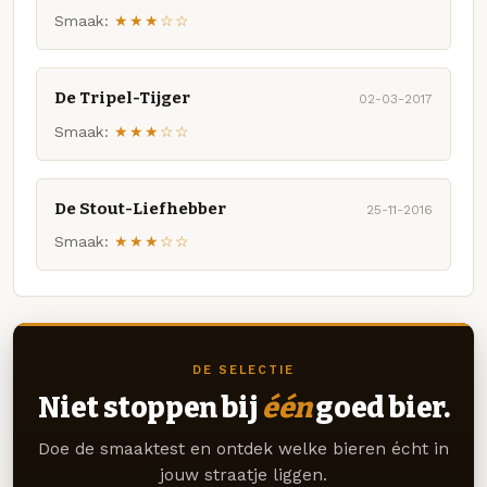
Smaak:
★★★☆☆
De Tripel-Tijger
02-03-2017
Smaak:
★★★☆☆
De Stout-Liefhebber
25-11-2016
Smaak:
★★★☆☆
DE SELECTIE
Niet stoppen bij
één
goed bier.
Doe de smaaktest en ontdek welke bieren écht in
jouw straatje liggen.