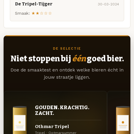
De Tripel-Tijger
30-03-2024
Smaak:
★★☆☆☆
DE SELECTIE
Niet stoppen bij
één
goed bier.
Doe de smaaktest en ontdek welke bieren écht in
jouw straatje liggen.
GOUDEN. KRACHTIG.
ZACHT.
Othmar Tripel
Tripel · Ootmarsummer