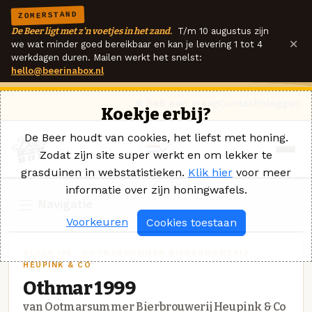
ZOMERSTAND
De Beer ligt met z'n voetjes in het zand.
T/m 10 augustus zijn
×
we wat minder goed bereikbaar en kan je levering 1 tot 4
werkdagen duren. Mailen werkt het snelst:
hello@beerinabox.nl
Ik heb een vraag
Contact
Inloggen
Koekje erbij?
De Beer houdt van cookies, het liefst met honing.
Zodat zijn site super werkt en om lekker te
grasduinen in webstatistieken.
Klik hier
voor meer
informatie over zijn honingwafels.
Navigatie
Voorkeuren
Cookies toestaan
BLACK IPA · OOTMARSUMMER BIERBROUWERIJ
HEUPINK & CO
Othmar 1999
van Ootmarsummer Bierbrouwerij Heupink & Co