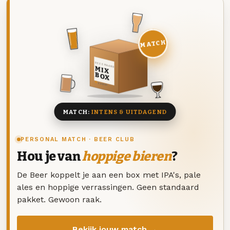
MATCH
DEZE MAAND
MIX
BOX
8 BIEREN
MATCH:
INTENS & UITDAGEND
PERSONAL MATCH · BEER CLUB
Hou je van
hoppige bieren
?
De Beer koppelt je aan een box met IPA's, pale
ales en hoppige verrassingen. Geen standaard
pakket. Gewoon raak.
Bekijk jouw match →