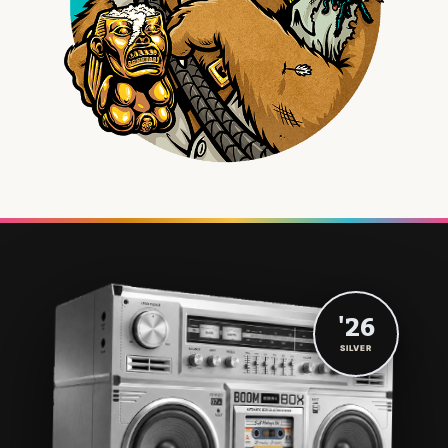
'26
SILVER