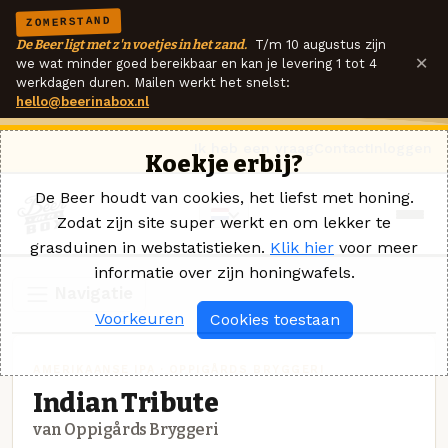
ZOMERSTAND
De Beer ligt met z'n voetjes in het zand.
T/m 10 augustus zijn
×
we wat minder goed bereikbaar en kan je levering 1 tot 4
werkdagen duren. Mailen werkt het snelst:
hello@beerinabox.nl
Ik heb een vraag
Contact
Inloggen
Koekje erbij?
De Beer houdt van cookies, het liefst met honing.
Zodat zijn site super werkt en om lekker te
grasduinen in webstatistieken.
Klik hier
voor meer
informatie over zijn honingwafels.
Navigatie
Voorkeuren
Cookies toestaan
AMERIKAANSE IPA · OPPIGÅRDS BRYGGERI
Indian Tribute
van Oppigårds Bryggeri