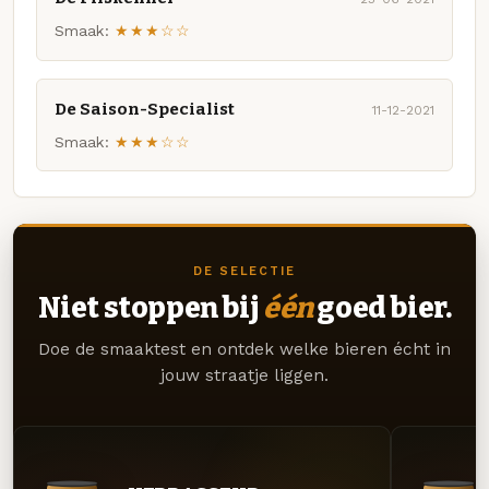
Smaak:
★★★☆☆
De Saison-Specialist
11-12-2021
Smaak:
★★★☆☆
DE SELECTIE
Niet stoppen bij
één
goed bier.
Doe de smaaktest en ontdek welke bieren écht in
jouw straatje liggen.