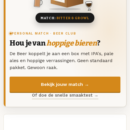
8 BIEREN
MATCH:
BITTER & GROWL
PERSONAL MATCH · BEER CLUB
Hou je van
hoppige bieren
?
De Beer koppelt je aan een box met IPA's, pale
ales en hoppige verrassingen. Geen standaard
pakket. Gewoon raak.
Bekijk jouw match →
Of doe de snelle smaaktest →