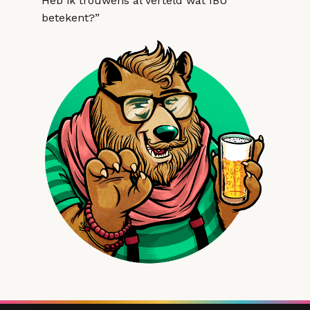
Heb ik trouwens al verteld wat IBU
betekent?”