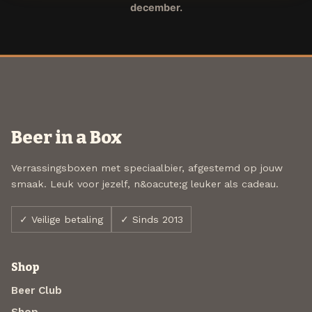
december.
Beer in a Box
Verrassingsboxen met speciaalbier, afgestemd op jouw
smaak. Leuk voor jezelf, n&oacute;g leuker als cadeau.
✓ Veilige betaling
✓ Sinds 2013
Shop
Beer Club