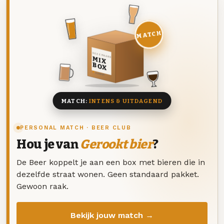
MATCH
DEZE MAAND
MIX
BOX
8 BIEREN
MATCH:
INTENS & UITDAGEND
PERSONAL MATCH · BEER CLUB
Hou je van
Gerookt bier
?
De Beer koppelt je aan een box met bieren die in
dezelfde straat wonen. Geen standaard pakket.
Gewoon raak.
Bekijk jouw match →