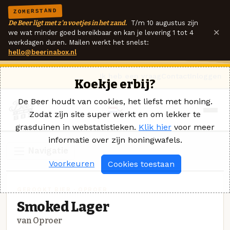
ZOMERSTAND
De Beer ligt met z'n voetjes in het zand.
T/m 10 augustus zijn
×
we wat minder goed bereikbaar en kan je levering 1 tot 4
werkdagen duren. Mailen werkt het snelst:
hello@beerinabox.nl
Ik heb een vraag
Contact
Inloggen
Koekje erbij?
De Beer houdt van cookies, het liefst met honing.
Zodat zijn site super werkt en om lekker te
grasduinen in webstatistieken.
Klik hier
voor meer
informatie over zijn honingwafels.
Navigatie
Voorkeuren
Cookies toestaan
GEROOKT BIER · OPROER
Smoked Lager
van Oproer