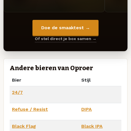
Doe de smaaktest →
Of stel direct je box samen →
Andere bieren van Oproer
Bier
Stijl
24/7
Refuse / Resist
DIPA
Black Flag
Black IPA