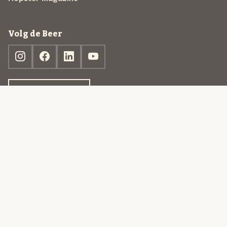
Volg de Beer
Ontdek jouw box
© 2013-2026 Beer in a Box BV