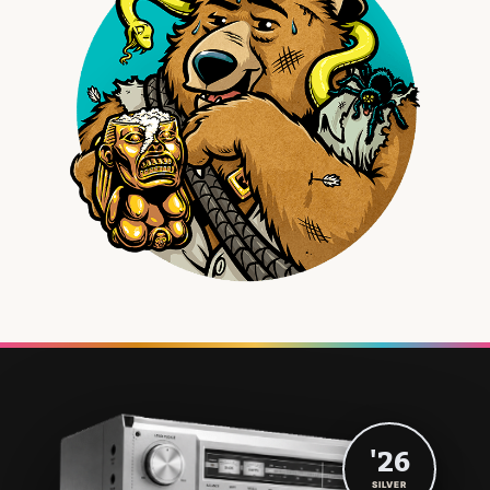
'26
SILVER