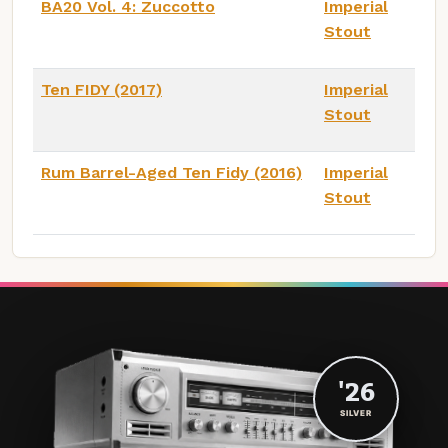
BA20 Vol. 4: Zuccotto
Imperial
Stout
Ten FIDY (2017)
Imperial
Stout
Rum Barrel-Aged Ten Fidy (2016)
Imperial
Stout
'26
SILVER