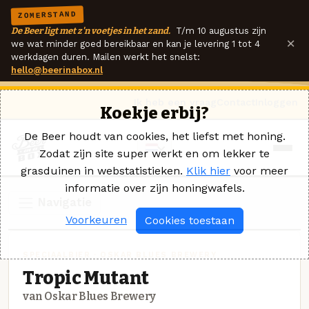
ZOMERSTAND
De Beer ligt met z'n voetjes in het zand.
T/m 10 augustus zijn
×
we wat minder goed bereikbaar en kan je levering 1 tot 4
werkdagen duren. Mailen werkt het snelst:
hello@beerinabox.nl
Ik heb een vraag
Contact
Inloggen
Koekje erbij?
De Beer houdt van cookies, het liefst met honing.
Zodat zijn site super werkt en om lekker te
grasduinen in webstatistieken.
Klik hier
voor meer
informatie over zijn honingwafels.
Navigatie
Voorkeuren
Cookies toestaan
SPECIAALBIER · OSKAR BLUES BREWERY
Tropic Mutant
van Oskar Blues Brewery