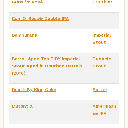
Guns ‘n’ Rosé
Fruitbier
Can-O-Bliss® Double IPA
Bamburana
Imperial
Stout
Barrel-Aged Ten FIDY Imperial
Dubbele
Stout Aged in Bourbon Barrels
Stout
(2016)
Death By King Cake
Porter
Mutant X
Amerikaan
se IPA