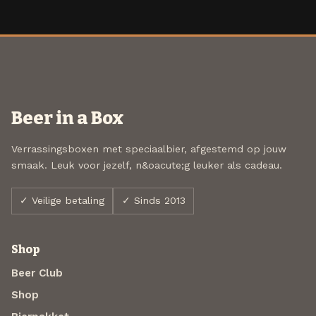
Beer in a Box
Verrassingsboxen met speciaalbier, afgestemd op jouw
smaak. Leuk voor jezelf, n&oacute;g leuker als cadeau.
✓ Veilige betaling
✓ Sinds 2013
Shop
Beer Club
Shop