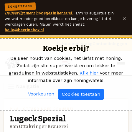
ZOMERSTAND
De Beer ligt met z'n voetjes in het zand.
T/m 10 augustus zijn
×
we wat minder goed bereikbaar en kan je levering 1 tot 4
werkdagen duren. Mailen werkt het snelst:
hello@beerinabox.nl
Ik heb een vraag
Contact
Inloggen
Koekje erbij?
De Beer houdt van cookies, het liefst met honing.
Zodat zijn site super werkt en om lekker te
grasduinen in webstatistieken.
Klik hier
voor meer
informatie over zijn honingwafels.
Navigatie
Voorkeuren
Cookies toestaan
PILS · OTTAKRINGER BRAUEREI
Lugeck Spezial
van Ottakringer Brauerei