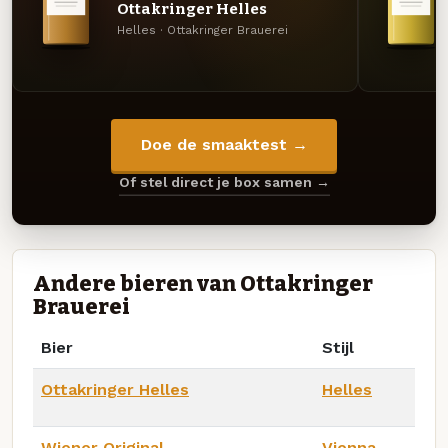
Ottakringer Helles
Helles · Ottakringer Brauerei
Doe de smaaktest →
Of stel direct je box samen →
Andere bieren van Ottakringer
Brauerei
Bier
Stijl
Ottakringer Helles
Helles
Wiener Original
Vienna