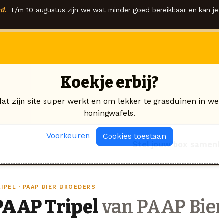
d.
T/m 10 augustus zijn we wat minder goed bereikbaar en kan je 
Koekje erbij?
dat zijn site super werkt en om lekker te grasduinen in we
honingwafels.
Voorkeuren
Cookies toestaan
Stel jouw box samen
IPEL · PAAP BIER BROEDERS
PAAP Tripel
van PAAP Bier