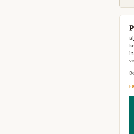
P
Bi
ke
in
ve
Be
F