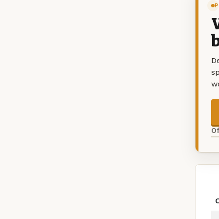
P
V
b
De
sp
w
O