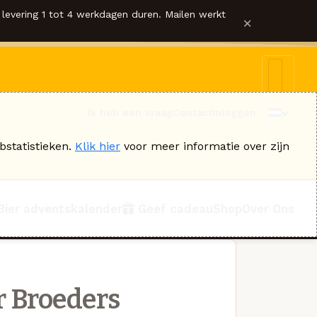
levering 1 tot 4 werkdagen duren. Mailen werkt
×
Ik heb een vraag
Contact
Inloggen
bstatistieken.
Klik hier
voor meer informatie over zijn
Bier adventskalender
Geef cadeau
Shop
Over Ons
 Broeders