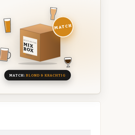
MATCH
DEZE MAAND
MIX
BOX
8 BIEREN
MATCH:
BLOND & KRACHTIG