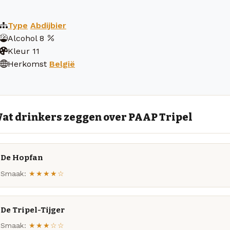
Type
Abdijbier
Alcohol
8
Kleur
11
Herkomst
België
at drinkers zeggen over PAAP Tripel
De Hopfan
Smaak:
★★★★☆
De Tripel-Tijger
Smaak:
★★★☆☆