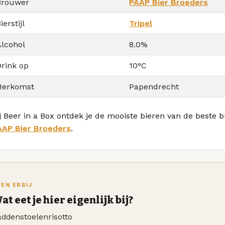
Brouwer
PAAP Bier Broeders
ierstijl
Tripel
Alcohol
8.0%
Drink op
10°C
Herkomst
Papendrecht
j Beer in a Box ontdek je de mooiste bieren van de beste 
AAP Bier Broeders
.
TEN ERBIJ
at eet je hier eigenlijk bij?
ddenstoelenrisotto