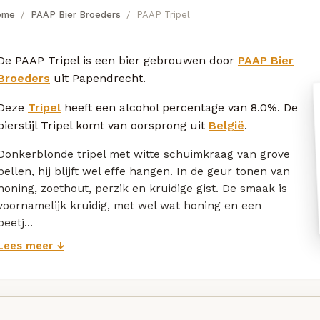
ome
PAAP Bier Broeders
PAAP Tripel
De PAAP Tripel is een bier gebrouwen door
PAAP Bier
Broeders
uit Papendrecht.
Deze
Tripel
heeft een alcohol percentage van 8.0%. De
bierstijl Tripel komt van oorsprong uit
België
.
Donkerblonde tripel met witte schuimkraag van grove
bellen, hij blijft wel effe hangen. In de geur tonen van
honing, zoethout, perzik en kruidige gist. De smaak is
voornamelijk kruidig, met wel wat honing en een
beetj...
Lees meer ↓