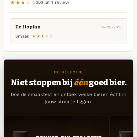
★★★☆☆
3.0
uit 1 review
De Hopfan
14-08-2016
Smaak:
★★★☆☆
DE SELECTIE
Niet stoppen bij
één
goed bier.
Doe de smaaktest en ontdek welke bieren écht in
jouw straatje liggen.