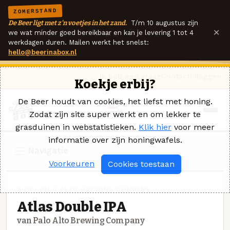
ZOMERSTAND
De Beer ligt met z'n voetjes in het zand.
T/m 10 augustus zijn
×
we wat minder goed bereikbaar en kan je levering 1 tot 4
werkdagen duren. Mailen werkt het snelst:
hello@beerinabox.nl
Ik heb een vraag
Contact
Inloggen
Koekje erbij?
De Beer houdt van cookies, het liefst met honing.
Zodat zijn site super werkt en om lekker te
grasduinen in webstatistieken.
Klik hier
voor meer
informatie over zijn honingwafels.
Navigatie
Voorkeuren
Cookies toestaan
DIPA · PALO ALTO BREWING COMPANY
Atlas Double IPA
van Palo Alto Brewing Company