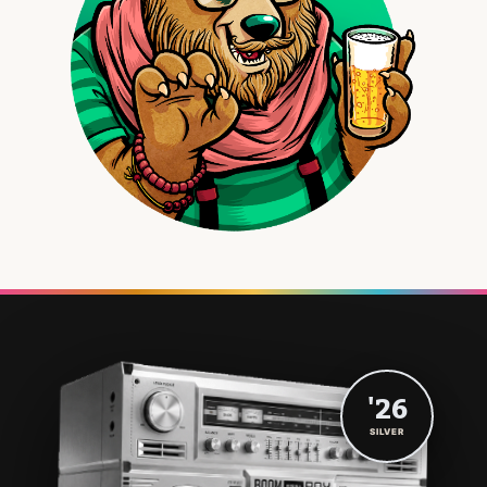
'26
SILVER