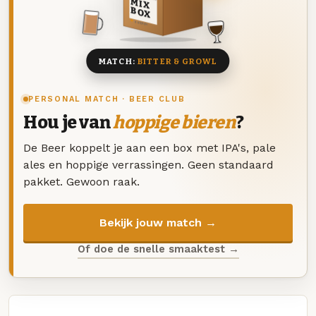
MIX
BOX
8 BIEREN
MATCH:
BITTER & GROWL
PERSONAL MATCH · BEER CLUB
Hou je van
hoppige bieren
?
De Beer koppelt je aan een box met IPA's, pale
ales en hoppige verrassingen. Geen standaard
pakket. Gewoon raak.
Bekijk jouw match →
Of doe de snelle smaaktest →