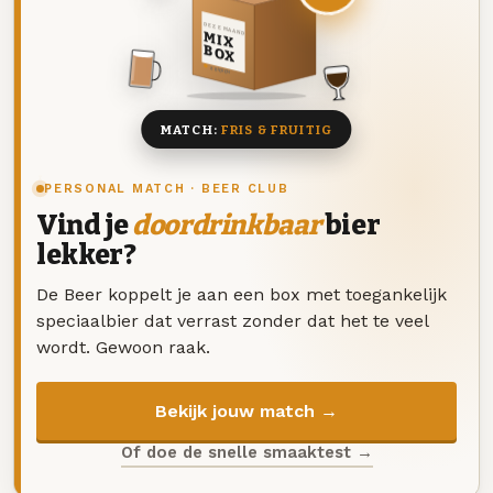
DEZE MAAND
MIX
BOX
8 BIEREN
MATCH:
FRIS & FRUITIG
PERSONAL MATCH · BEER CLUB
Vind je
doordrinkbaar
bier
lekker?
De Beer koppelt je aan een box met toegankelijk
speciaalbier dat verrast zonder dat het te veel
wordt. Gewoon raak.
Bekijk jouw match →
Of doe de snelle smaaktest →