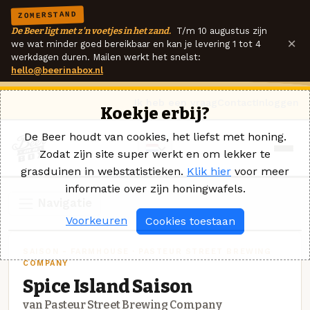
ZOMERSTAND
De Beer ligt met z'n voetjes in het zand.
T/m 10 augustus zijn
×
we wat minder goed bereikbaar en kan je levering 1 tot 4
werkdagen duren. Mailen werkt het snelst:
hello@beerinabox.nl
Ik heb een vraag
Contact
Inloggen
Koekje erbij?
De Beer houdt van cookies, het liefst met honing.
Zodat zijn site super werkt en om lekker te
grasduinen in webstatistieken.
Klik hier
voor meer
informatie over zijn honingwafels.
Navigatie
Voorkeuren
Cookies toestaan
SAISON - FARMHOUSE · PASTEUR STREET BREWING
COMPANY
Spice Island Saison
van Pasteur Street Brewing Company