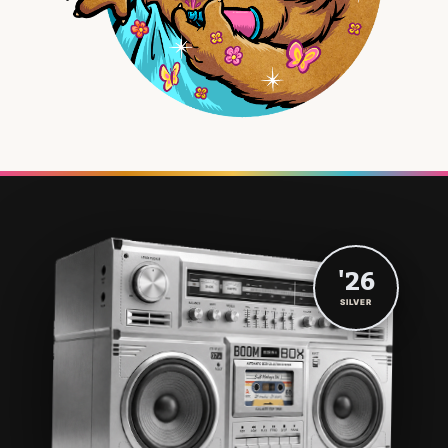
'26
SILVER