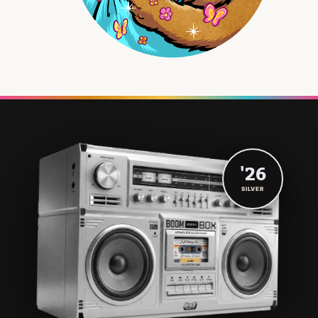
'26
SILVER