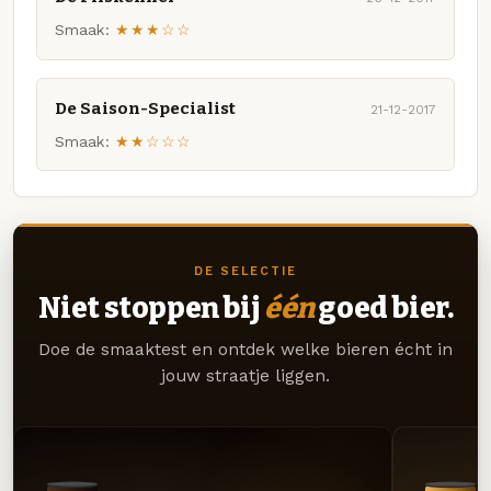
Smaak:
★★★☆☆
De Saison-Specialist
21-12-2017
Smaak:
★★☆☆☆
DE SELECTIE
Niet stoppen bij
één
goed bier.
Doe de smaaktest en ontdek welke bieren écht in
jouw straatje liggen.