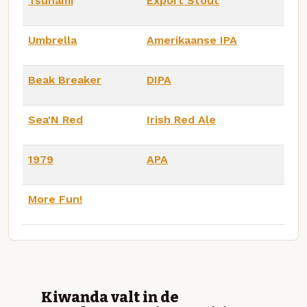
Tsunami
Export Stout
Umbrella
Amerikaanse IPA
Beak Breaker
DIPA
Sea'N Red
Irish Red Ale
1979
APA
More Fun!
Kiwanda valt in de