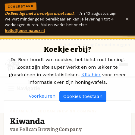
ZOMERSTAND
De Beer ligt met z'n voetjes in het zand.
T/m 10 augustus zijn
×
we wat minder goed bereikbaar en kan je levering 1 tot 4
werkdagen duren. Mailen werkt het snelst:
hello@beerinabox.nl
Ik heb een vraag
Contact
Inloggen
Koekje erbij?
De Beer houdt van cookies, het liefst met honing.
Zodat zijn site super werkt en om lekker te
grasduinen in webstatistieken.
Klik hier
voor meer
informatie over zijn honingwafels.
Navigatie
Voorkeuren
Cookies toestaan
CREAM ALE · PELICAN BREWING COMPANY
Kiwanda
van Pelican Brewing Company