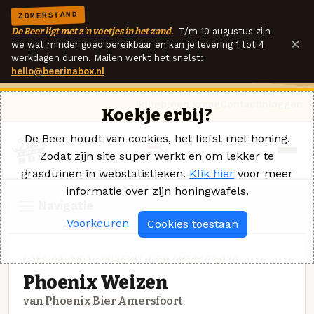
ZOMERSTAND
De Beer ligt met z'n voetjes in het zand.
T/m 10 augustus zijn
×
we wat minder goed bereikbaar en kan je levering 1 tot 4
werkdagen duren. Mailen werkt het snelst:
hello@beerinabox.nl
Ik heb een vraag
Contact
Inloggen
Koekje erbij?
De Beer houdt van cookies, het liefst met honing.
Zodat zijn site super werkt en om lekker te
grasduinen in webstatistieken.
Klik hier
voor meer
informatie over zijn honingwafels.
Navigatie
Voorkeuren
Cookies toestaan
SPECIAALBIER · PHOENIX BIER AMERSFOORT
Phoenix Weizen
van Phoenix Bier Amersfoort