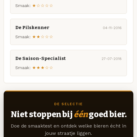
Smaak:
★☆☆☆☆
De Pilskenner
04-11-2016
Smaak:
★★☆☆☆
De Saison-Specialist
27-07-2018
Smaak:
★★★☆☆
DE SELECTIE
Niet stoppen bij
één
goed bier.
Doe de smaaktest en ontdek welke bieren écht in
jouw straatje liggen.