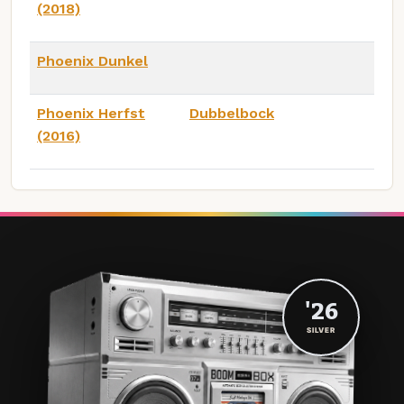
(2018)
Phoenix Dunkel
Phoenix Herfst
Dubbelbock
(2016)
'26
SILVER