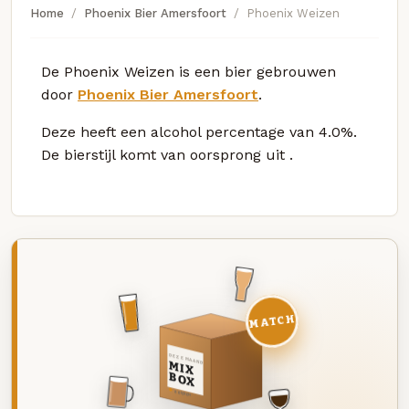
Home
Phoenix Bier Amersfoort
Phoenix Weizen
De Phoenix Weizen is een bier gebrouwen
door
Phoenix Bier Amersfoort
.
Deze
heeft een alcohol percentage van 4.0%.
De bierstijl komt van oorsprong uit
.
MATCH
DEZE MAAND
MIX
BOX
8 BIEREN