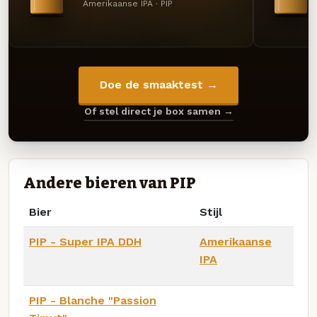
Amerikaanse IPA · PIP
Doe de smaaktest →
Of stel direct je box samen →
Andere bieren van PIP
Bier
Stijl
PIP - Super IPA DDH
Amerikaanse
IPA
PIP - Blanche "Passion