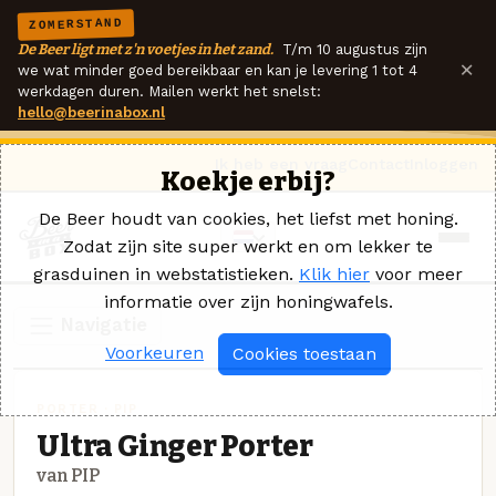
ZOMERSTAND
De Beer ligt met z'n voetjes in het zand.
T/m 10 augustus zijn
×
we wat minder goed bereikbaar en kan je levering 1 tot 4
werkdagen duren. Mailen werkt het snelst:
hello@beerinabox.nl
Ik heb een vraag
Contact
Inloggen
Koekje erbij?
De Beer houdt van cookies, het liefst met honing.
Zodat zijn site super werkt en om lekker te
grasduinen in webstatistieken.
Klik hier
voor meer
informatie over zijn honingwafels.
Navigatie
Voorkeuren
Cookies toestaan
PORTER · PIP
Ultra Ginger Porter
van PIP