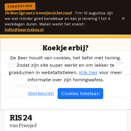
ZOMERSTAND
De Beer ligt met z'n voetjes in het zand.
T/m 10 augustus zijn
×
we wat minder goed bereikbaar en kan je levering 1 tot 4
werkdagen duren. Mailen werkt het snelst:
hello@beerinabox.nl
Ik heb een vraag
Contact
Inloggen
Koekje erbij?
De Beer houdt van cookies, het liefst met honing.
Zodat zijn site super werkt en om lekker te
grasduinen in webstatistieken.
Klik hier
voor meer
informatie over zijn honingwafels.
Navigatie
Voorkeuren
Cookies toestaan
IMPERIAL STOUT · PIWOJAD
RIS 24
van Piwojad