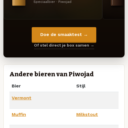
Speciaalbier · Piwojad
Doe de smaaktest →
Of stel direct je box samen →
Andere bieren van Piwojad
Bier
Stijl
Vermont
Muffin
Milkstout