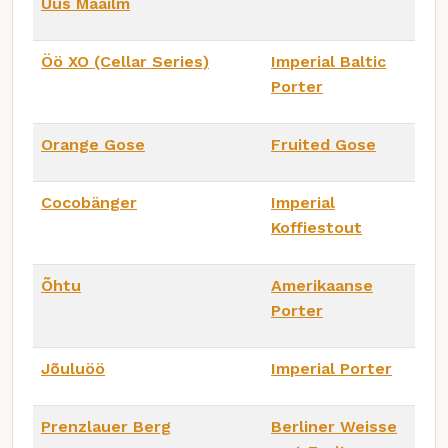
Uus Maailm
Öö XO (Cellar Series)
Imperial Baltic
Porter
Orange Gose
Fruited Gose
Cocobänger
Imperial
Koffiestout
Õhtu
Amerikaanse
Porter
Jõuluöö
Imperial Porter
Prenzlauer Berg
Berliner Weisse