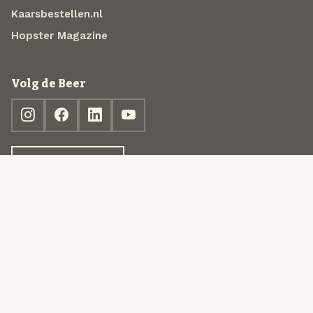
Kaarsbestellen.nl
Hopster Magazine
Volg de Beer
Ontdek jouw box
© 2013-2026 Beer in a Box BV