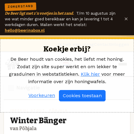
ZOMERSTAND
De Beer ligt met z'n voetjes in het zand.
T/m 10 augustus zijn
×
we wat minder goed bereikbaar en kan je levering 1 tot 4
werkdagen duren. Mailen werkt het snelst:
hello@beerinabox.nl
Ik heb een vraag
Contact
Inloggen
Koekje erbij?
De Beer houdt van cookies, het liefst met honing.
Zodat zijn site super werkt en om lekker te
grasduinen in webstatistieken.
Klik hier
voor meer
informatie over zijn honingwafels.
Navigatie
Voorkeuren
Cookies toestaan
IMPERIAL STOUT · PÕHJALA
Winter Bänger
van Põhjala