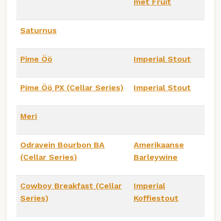
met Fruit
Saturnus
Pime Öö
Imperial Stout
Pime Öö PX (Cellar Series)
Imperial Stout
Meri
Odravein Bourbon BA
Amerikaanse
(Cellar Series)
Barleywine
Cowboy Breakfast (Cellar
Imperial
Series)
Koffiestout