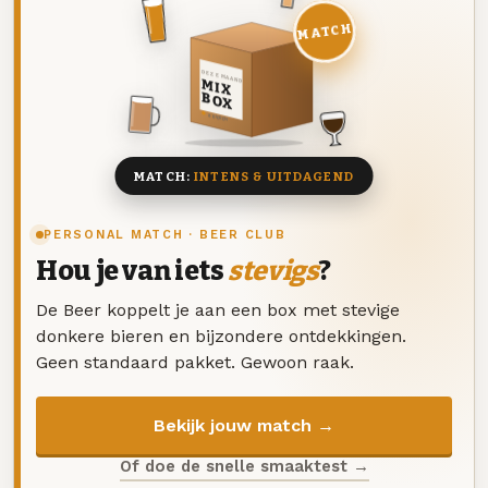
MATCH
DEZE MAAND
MIX
BOX
8 BIEREN
MATCH:
INTENS & UITDAGEND
PERSONAL MATCH · BEER CLUB
Hou je van iets
stevigs
?
De Beer koppelt je aan een box met stevige
donkere bieren en bijzondere ontdekkingen.
Geen standaard pakket. Gewoon raak.
Bekijk jouw match →
Of doe de snelle smaaktest →