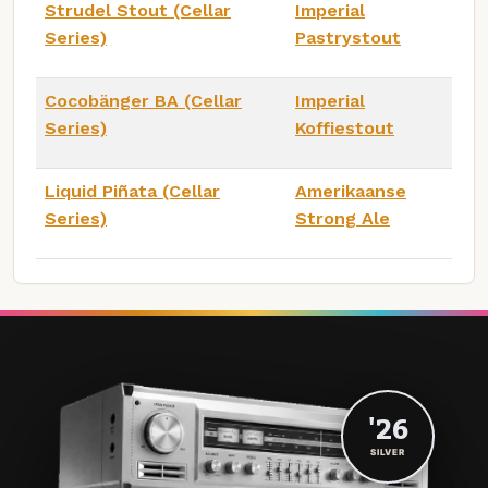
Strudel Stout (Cellar
Imperial
Series)
Pastrystout
Cocobänger BA (Cellar
Imperial
Series)
Koffiestout
Liquid Piñata (Cellar
Amerikaanse
Series)
Strong Ale
'26
SILVER