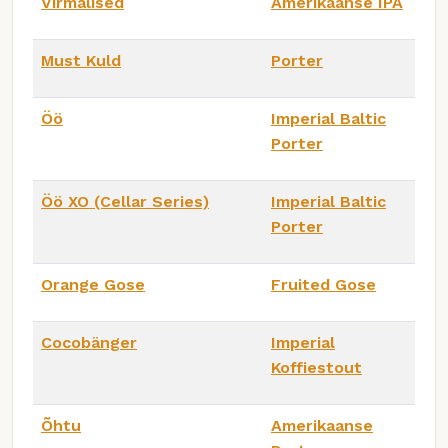
Virmalised
Amerikaanse IPA
Must Kuld
Porter
Öö
Imperial Baltic
Porter
Öö XO (Cellar Series)
Imperial Baltic
Porter
Orange Gose
Fruited Gose
Cocobänger
Imperial
Koffiestout
Õhtu
Amerikaanse