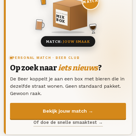
MATCH
DEZE MAAND
MIX
BOX
8 BIEREN
MATCH:
JOUW SMAAK
PERSONAL MATCH · BEER CLUB
Op zoek naar
iets nieuws
?
De Beer koppelt je aan een box met bieren die in
dezelfde straat wonen. Geen standaard pakket.
Gewoon raak.
Bekijk jouw match →
Of doe de snelle smaaktest →