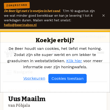
ZOMERSTAND
De Beer ligt met z'n voetjes in het zand.
T/m 10 augustus zijn
×
we wat minder goed bereikbaar en kan je levering 1 tot 4
werkdagen duren. Mailen werkt het snelst:
hello@beerinabox.nl
Ik heb een vraag
Contact
Inloggen
Koekje erbij?
De Beer houdt van cookies, het liefst met honing.
Zodat zijn site super werkt en om lekker te
grasduinen in webstatistieken.
Klik hier
voor meer
informatie over zijn honingwafels.
Navigatie
Voorkeuren
Cookies toestaan
SPECIAALBIER · PÕHJALA
Uus Maailm
van Põhjala