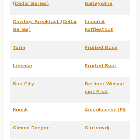
(Cellar Series)
Barleywine
Cowboy Breakfast (Cellar
Imperial
Series)
Koffiestout
Torm
Fruited Gose
Leevike
Fruited Sour
Sun City
Berliner Weisse
met Fruit
Kuusk
Amerikaanse IPA
Gimme Danger
Glutenvrij