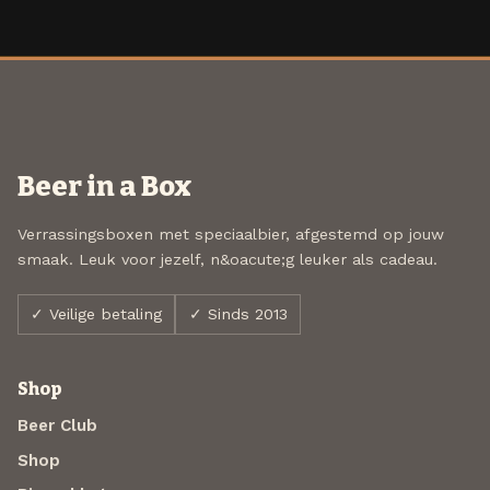
Beer in a Box
Verrassingsboxen met speciaalbier, afgestemd op jouw
smaak. Leuk voor jezelf, n&oacute;g leuker als cadeau.
✓ Veilige betaling
✓ Sinds 2013
Shop
Beer Club
Shop