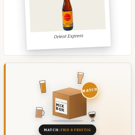
Orient Express
MATCH
DEZE MAAND
MIX
BOX
8 BIEREN
MATCH:
FRIS & FRUITIG