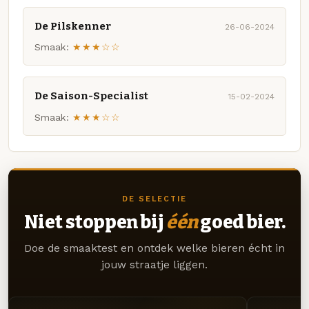
De Pilskenner
26-06-2024
Smaak:
★★★☆☆
De Saison-Specialist
15-02-2024
Smaak:
★★★☆☆
DE SELECTIE
Niet stoppen bij
één
goed bier.
Doe de smaaktest en ontdek welke bieren écht in
jouw straatje liggen.