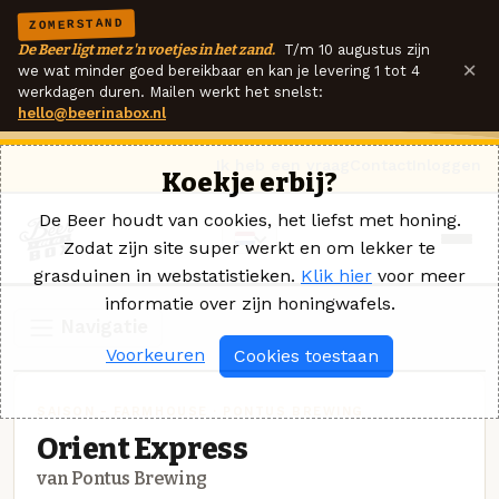
ZOMERSTAND
De Beer ligt met z'n voetjes in het zand.
T/m 10 augustus zijn
×
we wat minder goed bereikbaar en kan je levering 1 tot 4
werkdagen duren. Mailen werkt het snelst:
hello@beerinabox.nl
Ik heb een vraag
Contact
Inloggen
Koekje erbij?
De Beer houdt van cookies, het liefst met honing.
Zodat zijn site super werkt en om lekker te
grasduinen in webstatistieken.
Klik hier
voor meer
informatie over zijn honingwafels.
Navigatie
Voorkeuren
Cookies toestaan
SAISON - FARMHOUSE · PONTUS BREWING
Orient Express
van Pontus Brewing