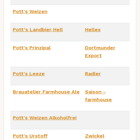
Pott's Weizen
Pott‘s Landbier Hell
Helles
Pott's Prinzipal
Dortmunder
Export
Pott's Leeze
Radler
Brauatelier Farmhouse Ale
Saison -
farmhouse
Pott's Weizen Alkoholfrei
Pott's Urstoff
Zwickel