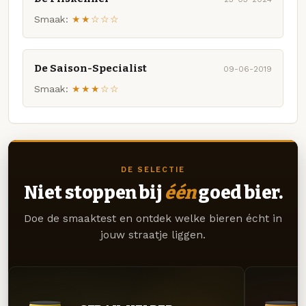
Smaak:
★★☆☆☆
De Saison-Specialist
09-06-2019
Smaak:
★★★☆☆
DE SELECTIE
Niet stoppen bij
één
goed bier.
Doe de smaaktest en ontdek welke bieren écht in
jouw straatje liggen.