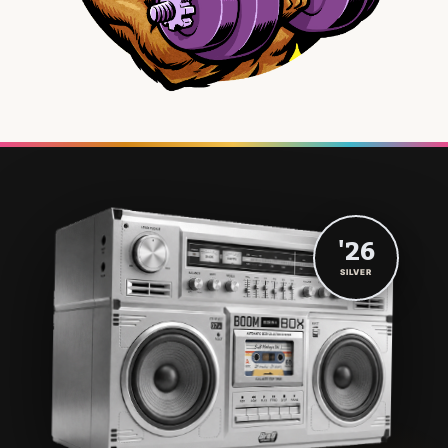
'26
SILVER