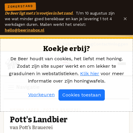
ZOMERSTAND
De Beer ligt met z'n voetjes in het zand.
T/m 10 augustus zijn
×
we wat minder goed bereikbaar en kan je levering 1 tot 4
werkdagen duren. Mailen werkt het snelst:
hello@beerinabox.nl
Ik heb een vraag
Contact
Inloggen
Koekje erbij?
De Beer houdt van cookies, het liefst met honing.
Zodat zijn site super werkt en om lekker te
grasduinen in webstatistieken.
Klik hier
voor meer
informatie over zijn honingwafels.
Navigatie
Voorkeuren
Cookies toestaan
VIENNA LAGER · POTT'S BRAUEREI
Pott's Landbier
van Pott's Brauerei