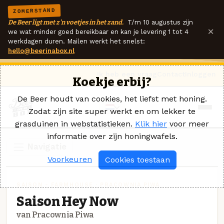
ZOMERSTAND
De Beer ligt met z'n voetjes in het zand.
T/m 10 augustus zijn
×
we wat minder goed bereikbaar en kan je levering 1 tot 4
werkdagen duren. Mailen werkt het snelst:
hello@beerinabox.nl
Ik heb een vraag
Contact
Inloggen
Koekje erbij?
De Beer houdt van cookies, het liefst met honing.
Zodat zijn site super werkt en om lekker te
grasduinen in webstatistieken.
Klik hier
voor meer
informatie over zijn honingwafels.
Navigatie
Voorkeuren
Cookies toestaan
SAISON - FARMHOUSE · PRACOWNIA PIWA
Saison Hey Now
van Pracownia Piwa