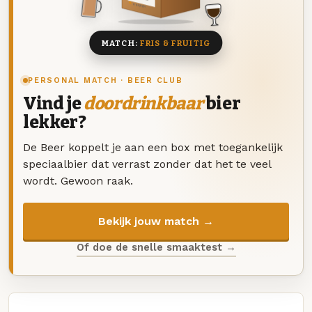
8 BIEREN
MATCH:
FRIS & FRUITIG
PERSONAL MATCH · BEER CLUB
Vind je
doordrinkbaar
bier
lekker?
De Beer koppelt je aan een box met toegankelijk
speciaalbier dat verrast zonder dat het te veel
wordt. Gewoon raak.
Bekijk jouw match →
Of doe de snelle smaaktest →